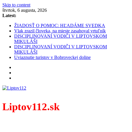
Skip to content
štvrtok, 6 augusta, 2026
Latest:
ŽIADOSŤ O POMOC: HĽADÁME SVEDKA
Vlak zrazil človeka, na mieste zasahoval vrtuľník
DISCIPLINOVANÍ VODIČI V LIPTOVSKOM
MIKULÁŠI
DISCIPLINOVANÍ VODIČI V LIPTOVSKOM
MIKULÁŠI
Uviaznutie turistov v Bobroveckej doline
Liptov112.sk