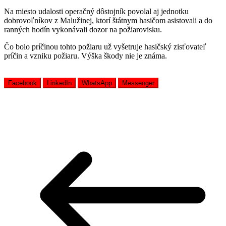
Na miesto udalosti operačný dôstojník povolal aj jednotku
dobrovoľníkov z Malužinej, ktorí štátnym hasičom asistovali a do
ranných hodín vykonávali dozor na požiarovisku.
Čo bolo príčinou tohto požiaru už vyšetruje hasičský zisťovateľ
príčin a vzniku požiaru. Výška škody nie je známa.
Facebook
LinkedIn
WhatsApp
Messenger