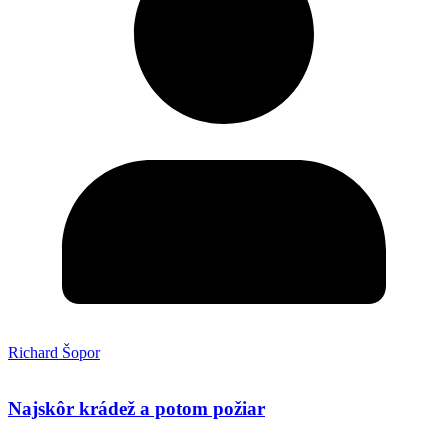
Richard Šopor
Najskôr krádež a potom požiar