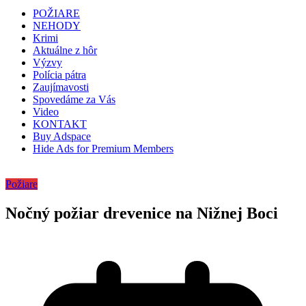
POŽIARE
NEHODY
Krimi
Aktuálne z hôr
Výzvy
Polícia pátra
Zaujímavosti
Spovedáme za Vás
Video
KONTAKT
Buy Adspace
Hide Ads for Premium Members
Požiare
Nočný požiar drevenice na Nižnej Boci