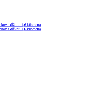
ekov s dĺžkou 1,6 kilometra
ekov s dĺžkou 1,6 kilometra
ek. Vždy najaktuálnejšie KRIMI TÉMY Z LIPTOVA a ORAVY