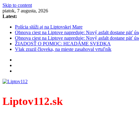
Skip to content
piatok, 7 augusta, 2026
Latest:
Polícia slúži aj na Liptovskej Mare
Obnova ciest na Liptove napreduje: Nový asfalt dostane päť ús
Obnova ciest na Liptove napreduje: Nový asfalt dostane päť ús
ŽIADOSŤ O POMOC: HĽADÁME SVEDKA
Vlak zrazil človeka, na mieste zasahoval vrtuľník
Liptov112.sk
Spravodajský portál z prostredia práce záchranných zloži