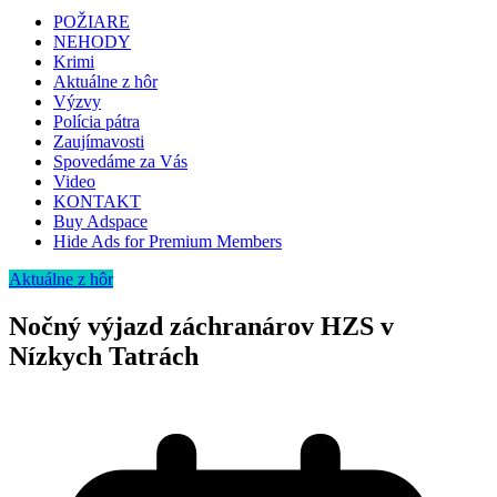
POŽIARE
NEHODY
Krimi
Aktuálne z hôr
Výzvy
Polícia pátra
Zaujímavosti
Spovedáme za Vás
Video
KONTAKT
Buy Adspace
Hide Ads for Premium Members
Aktuálne z hôr
Nočný výjazd záchranárov HZS v
Nízkych Tatrách