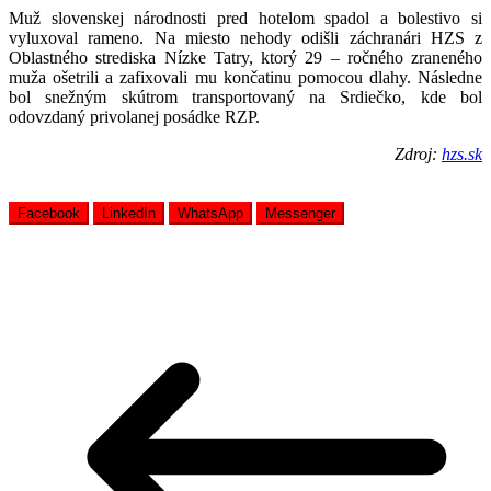
Muž slovenskej národnosti pred hotelom spadol a bolestivo si
vyluxoval rameno. Na miesto nehody odišli záchranári HZS z
Oblastného strediska Nízke Tatry, ktorý 29 – ročného zraneného
muža ošetrili a zafixovali mu končatinu pomocou dlahy. Následne
bol snežným skútrom transportovaný na Srdiečko, kde bol
odovzdaný privolanej posádke RZP.
Zdroj:
hzs.sk
Facebook
LinkedIn
WhatsApp
Messenger