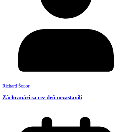
Richard Šopor
Záchranári sa cez deň nezastavili