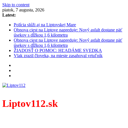
Skip to content
piatok, 7 augusta, 2026
Latest:
Polícia slúži aj na Liptovskej Mare
Obnova ciest na Liptove napreduje: Nový asfalt dostane päť
úsekov s dĺžkou 1,6 kilometra
Obnova ciest na Liptove napreduje: Nový asfalt dostane päť
úsekov s dĺžkou 1,6 kilometra
ŽIADOSŤ O POMOC: HĽADÁME SVEDKA
Vlak zrazil človeka, na mieste zasahoval vrtuľník
Liptov112.sk