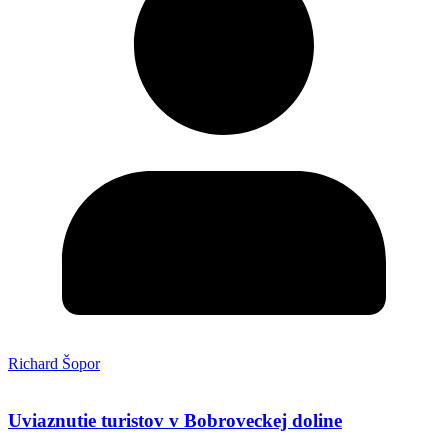
Richard Šopor
Uviaznutie turistov v Bobroveckej doline