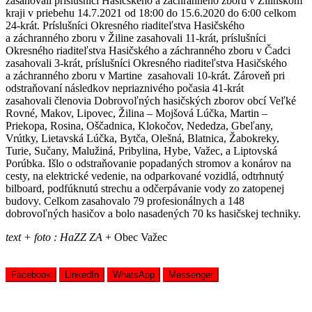
zasahovali príslušníci Hasičského a záchranného zboru v Žilinskom
kraji v priebehu 14.7.2021 od 18:00 do 15.6.2020 do 6:00 celkom
24-krát. Príslušníci Okresného riaditeľstva Hasičského
a záchranného zboru v Žiline zasahovali 11-krát, príslušníci
Okresného riaditeľstva Hasičského a záchranného zboru v Čadci
zasahovali 3-krát, príslušníci Okresného riaditeľstva Hasičského
a záchranného zboru v Martine zasahovali 10-krát. Zároveň pri
odstraňovaní následkov nepriaznivého počasia 41-krát
zasahovali členovia Dobrovoľných hasičských zborov obcí Veľké
Rovné, Makov, Lipovec, Žilina – Mojšová Lúčka, Martin –
Priekopa, Rosina, Oščadnica, Klokočov, Nededza, Gbeľany,
Vrútky, Lietavská Lúčka, Bytča, Olešná, Blatnica, Žabokreky,
Turie, Sučany, Malužiná, Pribylina, Hybe, Važec, a Liptovská
Porúbka. Išlo o odstraňovanie popadaných stromov a konárov na
cesty, na elektrické vedenie, na odparkované vozidlá, odtrhnutý
bilboard, podfúknutú strechu a odčerpávanie vody zo zatopenej
budovy. Celkom zasahovalo 79 profesionálnych a 148
dobrovoľných hasičov a bolo nasadených 70 ks hasičskej techniky.
text + foto : HaZZ ZA
+ Obec Važec
Facebook
LinkedIn
WhatsApp
Messenger