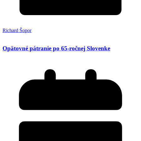
Richard Šopor
Opätovné pátranie po 65-ročnej Slovenke