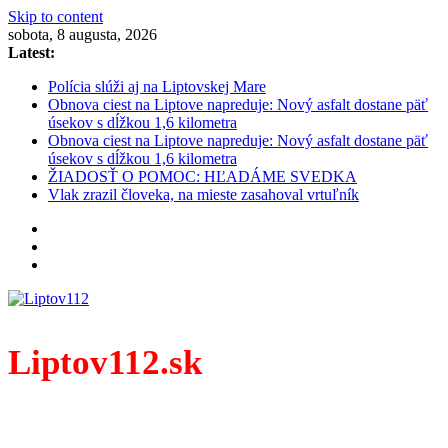
Skip to content
sobota, 8 augusta, 2026
Latest:
Polícia slúži aj na Liptovskej Mare
Obnova ciest na Liptove napreduje: Nový asfalt dostane päť
úsekov s dĺžkou 1,6 kilometra
Obnova ciest na Liptove napreduje: Nový asfalt dostane päť
úsekov s dĺžkou 1,6 kilometra
ŽIADOSŤ O POMOC: HĽADÁME SVEDKA
Vlak zrazil človeka, na mieste zasahoval vrtuľník
Liptov112.sk