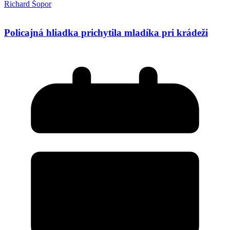
Richard Šopor
Policajná hliadka prichytila mladíka pri krádeži