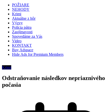
POŽIARE
NEHODY
Krimi
Aktuálne z hôr
Výzvy
Polícia pátra
Zaujímavosti
Spovedáme za Vás
Video
KONTAKT
Buy Adspace
Hide Ads for Premium Members
Krimi
Odstraňovanie následkov nepriaznivého
počasia