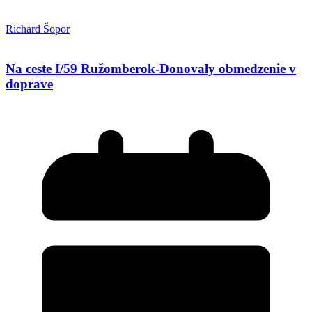
Richard Šopor
Na ceste I/59 Ružomberok-Donovaly obmedzenie v
doprave