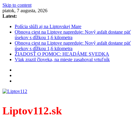
Skip to content
piatok, 7 augusta, 2026
Latest:
Polícia slúži aj na Liptovskej Mare
Obnova ciest na Liptove napreduje: Nový asfalt dostane päť
úsekov s dĺžkou 1,6 kilometra
Obnova ciest na Liptove napreduje: Nový asfalt dostane päť
úsekov s dĺžkou 1,6 kilometra
ŽIADOSŤ O POMOC: HĽADÁME SVEDKA
Vlak zrazil človeka, na mieste zasahoval vrtuľník
Liptov112.sk