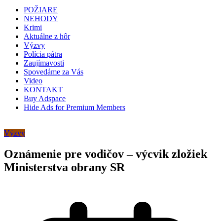
POŽIARE
NEHODY
Krimi
Aktuálne z hôr
Výzvy
Polícia pátra
Zaujímavosti
Spovedáme za Vás
Video
KONTAKT
Buy Adspace
Hide Ads for Premium Members
Výzvy
Oznámenie pre vodičov – výcvik zložiek
Ministerstva obrany SR