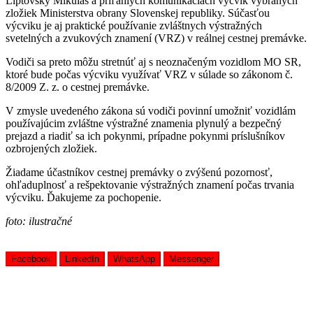
Liptovský Mikuláš a priľahlých komunikáciách výcvik vybraných
zložiek Ministerstva obrany Slovenskej republiky. Súčasťou
výcviku je aj praktické používanie zvláštnych výstražných
svetelných a zvukových znamení (VRZ) v reálnej cestnej premávke.
Vodiči sa preto môžu stretnúť aj s neoznačeným vozidlom MO SR,
ktoré bude počas výcviku využívať VRZ v súlade so zákonom č.
8/2009 Z. z. o cestnej premávke.
V zmysle uvedeného zákona sú vodiči povinní umožniť vozidlám
používajúcim zvláštne výstražné znamenia plynulý a bezpečný
prejazd a riadiť sa ich pokynmi, prípadne pokynmi príslušníkov
ozbrojených zložiek.
Žiadame účastníkov cestnej premávky o zvýšenú pozornosť,
ohľaduplnosť a rešpektovanie výstražných znamení počas trvania
výcviku. Ďakujeme za pochopenie.
foto: ilustračné
Facebook
LinkedIn
WhatsApp
Messenger