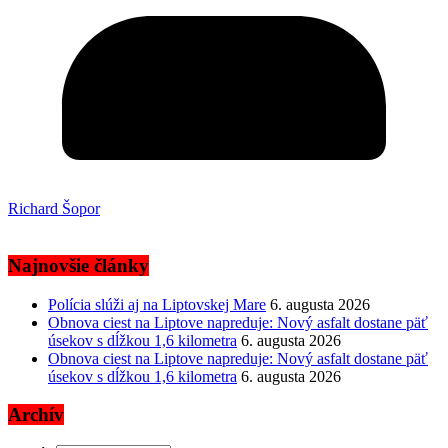
Richard Šopor
Najnovšie články
Polícia slúži aj na Liptovskej Mare
6. augusta 2026
Obnova ciest na Liptove napreduje: Nový asfalt dostane päť
úsekov s dĺžkou 1,6 kilometra
6. augusta 2026
Obnova ciest na Liptove napreduje: Nový asfalt dostane päť
úsekov s dĺžkou 1,6 kilometra
6. augusta 2026
Archív