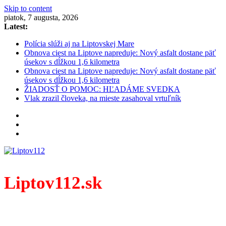
Skip to content
piatok, 7 augusta, 2026
Latest:
Polícia slúži aj na Liptovskej Mare
Obnova ciest na Liptove napreduje: Nový asfalt dostane päť
úsekov s dĺžkou 1,6 kilometra
Obnova ciest na Liptove napreduje: Nový asfalt dostane päť
úsekov s dĺžkou 1,6 kilometra
ŽIADOSŤ O POMOC: HĽADÁME SVEDKA
Vlak zrazil človeka, na mieste zasahoval vrtuľník
Liptov112.sk