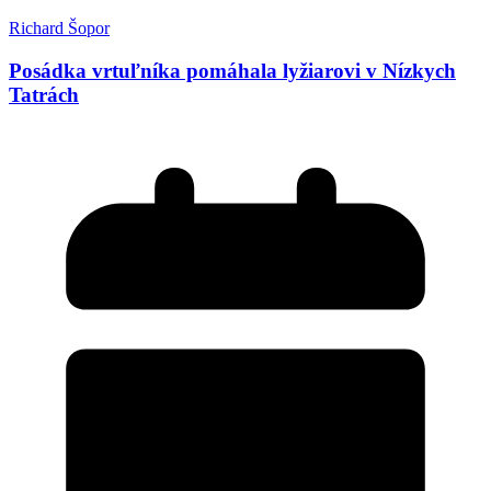
Richard Šopor
Posádka vrtuľníka pomáhala lyžiarovi v Nízkych
Tatrách