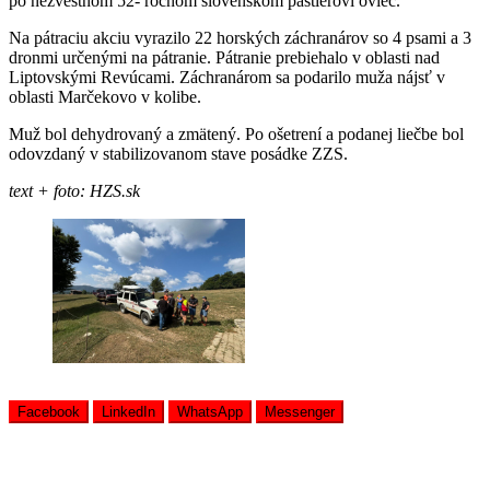
po nezvestnom 52- ročnom slovenskom pastierovi oviec.
Na pátraciu akciu vyrazilo 22 horských záchranárov so 4 psami a 3
dronmi určenými na pátranie. Pátranie prebiehalo v oblasti nad
Liptovskými Revúcami. Záchranárom sa podarilo muža nájsť v
oblasti Marčekovo v kolibe.
Muž bol dehydrovaný a zmätený. Po ošetrení a podanej liečbe bol
odovzdaný v stabilizovanom stave posádke ZZS.
text + foto: HZS.sk
Facebook
LinkedIn
WhatsApp
Messenger