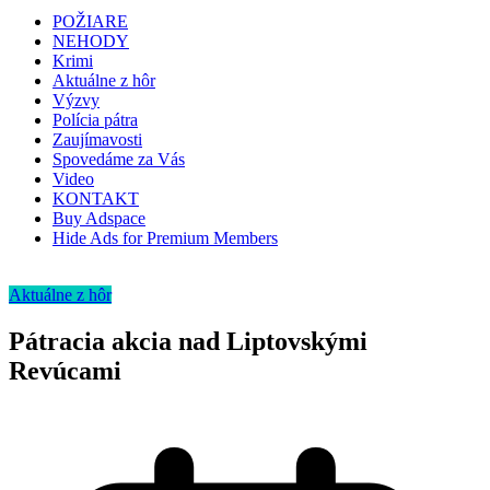
POŽIARE
NEHODY
Krimi
Aktuálne z hôr
Výzvy
Polícia pátra
Zaujímavosti
Spovedáme za Vás
Video
KONTAKT
Buy Adspace
Hide Ads for Premium Members
Aktuálne z hôr
Pátracia akcia nad Liptovskými
Revúcami