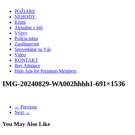
POŽIARE
NEHODY
Krimi
Aktuálne z hôr
Výzvy
Polícia pátra
Zaujímavosti
Spovedáme za Vás
Video
KONTAKT
Buy Adspace
Hide Ads for Premium Members
IMG-20240829-WA002hhhh1-691×1536
← Previous
Next →
You May Also Like