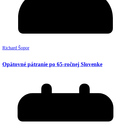
Richard Šopor
Opätovné pátranie po 65-ročnej Slovenke