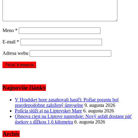
Meno
*
E-mail
*
Adresa webu
Najnovšie články
V Hradskej hore zasahovali hasiči: Požiar porastu bol
pravdepodobne založený úmyselne
9. augusta 2026
Polícia slúži aj na Liptovskej Mare
6. augusta 2026
Obnova ciest na Liptove napreduje: Nový asfalt dostane päť
úsekov s dĺžkou 1,6 kilometra
6. augusta 2026
Archív