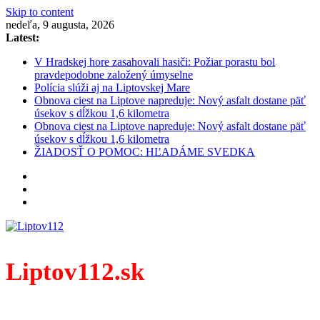
Skip to content
nedeľa, 9 augusta, 2026
Latest:
V Hradskej hore zasahovali hasiči: Požiar porastu bol
pravdepodobne založený úmyselne
Polícia slúži aj na Liptovskej Mare
Obnova ciest na Liptove napreduje: Nový asfalt dostane päť
úsekov s dĺžkou 1,6 kilometra
Obnova ciest na Liptove napreduje: Nový asfalt dostane päť
úsekov s dĺžkou 1,6 kilometra
ŽIADOSŤ O POMOC: HĽADÁME SVEDKA
Liptov112.sk