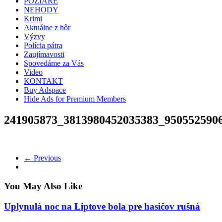
POŽIARE
NEHODY
Krimi
Aktuálne z hôr
Výzvy
Polícia pátra
Zaujímavosti
Spovedáme za Vás
Video
KONTAKT
Buy Adspace
Hide Ads for Premium Members
241905873_3813980452035383_950552590
← Previous
You May Also Like
Uplynulá noc na Liptove bola pre hasičov rušná