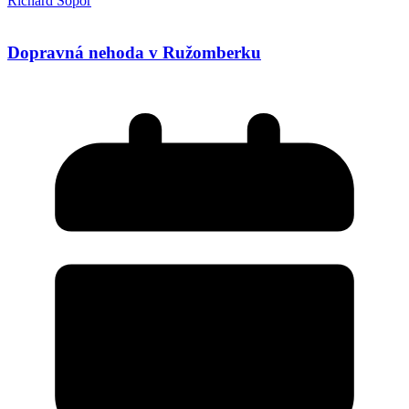
Richard Šopor
Dopravná nehoda v Ružomberku