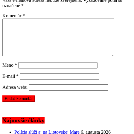
Vaša e-mailová adresa nebude zverejnená.
Vyžadované polia sú
označené
*
Komentár
*
Meno
*
E-mail
*
Adresa webu
Najnovšie články
Polícia slúži aj na Liptovskej Mare
6. augusta 2026