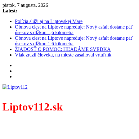
Skip
piatok, 7 augusta, 2026
to
Latest:
content
Polícia slúži aj na Liptovskej Mare
Obnova ciest na Liptove napreduje: Nový asfalt dostane päť
úsekov s dĺžkou 1,6 kilometra
Obnova ciest na Liptove napreduje: Nový asfalt dostane päť
úsekov s dĺžkou 1,6 kilometra
ŽIADOSŤ O POMOC: HĽADÁME SVEDKA
Vlak zrazil človeka, na mieste zasahoval vrtuľník
Liptov112.sk
Spravodajský portál z prostredia práce záchranných zložiek.