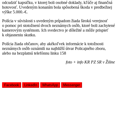
odcudziť kapsičku, v ktorej boli osobné doklady, kľúče aj finančná
hotovosť. Uvedeným konaním bola spôsobená škoda v predbežnej
výške 5.000.-€.
Polícia v súvislosti s uvedeným prípadom žiada širokú verejnosť
o pomoc pri stotožnení dvoch neznámych osôb, ktoré boli zachytené
kamerovým systémom. Ich svedectvo je dôležité a môže prispieť
k objasneniu skutku.
Polícia žiada občanov, aby akékoľvek informácie k totožnosti
neznámych osôb oznámili na najbližší útvar Policajného zboru,
alebo na bezplatnú telefónnu linku 158
foto + info KR PZ SR v Žiline
Facebook
LinkedIn
WhatsApp
Messenger