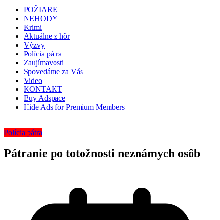
POŽIARE
NEHODY
Krimi
Aktuálne z hôr
Výzvy
Polícia pátra
Zaujímavosti
Spovedáme za Vás
Video
KONTAKT
Buy Adspace
Hide Ads for Premium Members
Polícia pátra
Pátranie po totožnosti neznámych osôb