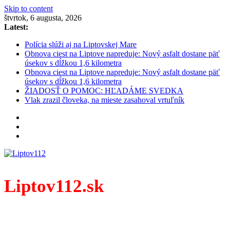
Skip to content
štvrtok, 6 augusta, 2026
Latest:
Polícia slúži aj na Liptovskej Mare
Obnova ciest na Liptove napreduje: Nový asfalt dostane päť
úsekov s dĺžkou 1,6 kilometra
Obnova ciest na Liptove napreduje: Nový asfalt dostane päť
úsekov s dĺžkou 1,6 kilometra
ŽIADOSŤ O POMOC: HĽADÁME SVEDKA
Vlak zrazil človeka, na mieste zasahoval vrtuľník
Liptov112.sk