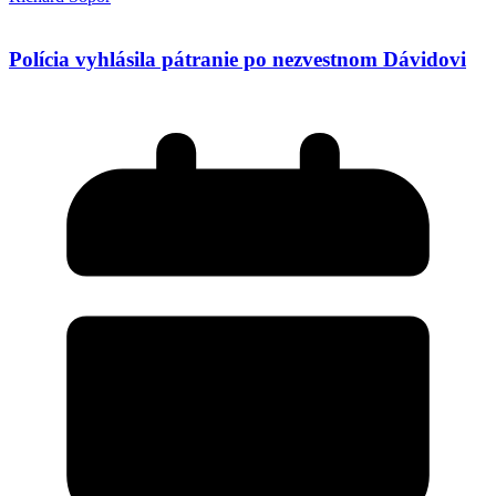
Polícia vyhlásila pátranie po nezvestnom Dávidovi