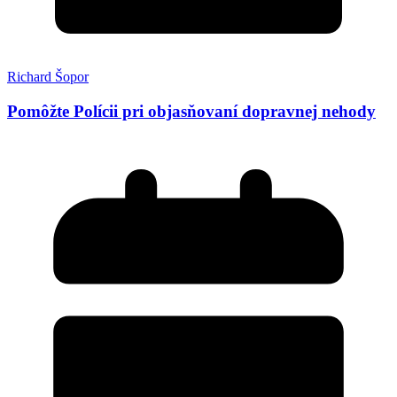
Richard Šopor
Pomôžte Polícii pri objasňovaní dopravnej nehody