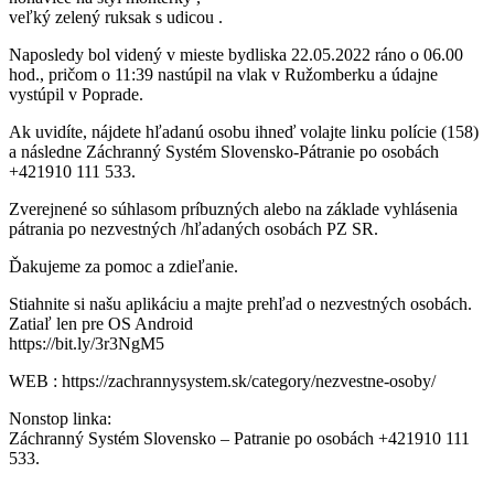
veľký zelený ruksak s udicou .
Naposledy bol videný v mieste bydliska 22.05.2022 ráno o 06.00
hod., pričom o 11:39 nastúpil na vlak v Ružomberku a údajne
vystúpil v Poprade.
Ak uvidíte, nájdete hľadanú osobu ihneď volajte linku polície (158)
a následne Záchranný Systém Slovensko-Pátranie po osobách
+421910 111 533.
Zverejnené so súhlasom príbuzných alebo na základe vyhlásenia
pátrania po nezvestných /hľadaných osobách PZ SR.
Ďakujeme za pomoc a zdieľanie.
Stiahnite si našu aplikáciu a majte prehľad o nezvestných osobách.
Zatiaľ len pre OS Android
https://bit.ly/3r3NgM5
WEB : https://zachrannysystem.sk/category/nezvestne-osoby/
Nonstop linka:
Záchranný Systém Slovensko – Patranie po osobách +421910 111
533.