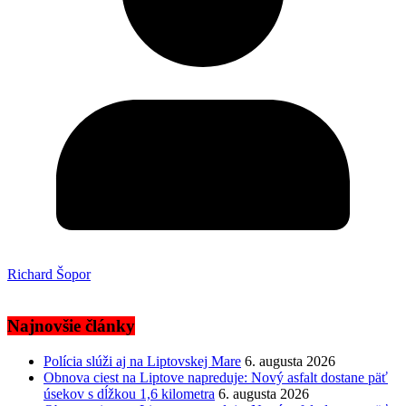
Richard Šopor
Najnovšie články
Polícia slúži aj na Liptovskej Mare
6. augusta 2026
Obnova ciest na Liptove napreduje: Nový asfalt dostane päť
úsekov s dĺžkou 1,6 kilometra
6. augusta 2026