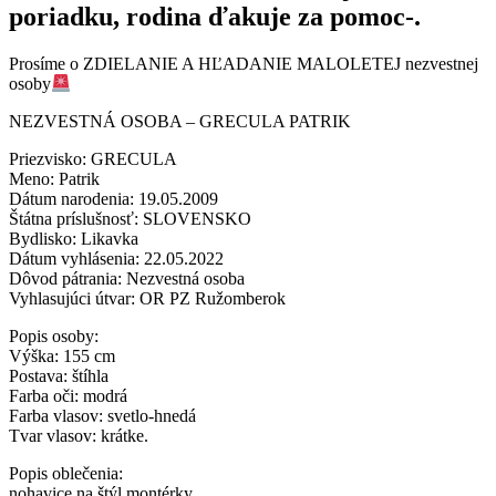
poriadku, rodina ďakuje za pomoc-.
Prosíme o ZDIELANIE A HĽADANIE MALOLETEJ nezvestnej
osoby
NEZVESTNÁ OSOBA – GRECULA PATRIK
Priezvisko: GRECULA
Meno: Patrik
Dátum narodenia: 19.05.2009
Štátna príslušnosť: SLOVENSKO
Bydlisko: Likavka
Dátum vyhlásenia: 22.05.2022
Dôvod pátrania: Nezvestná osoba
Vyhlasujúci útvar: OR PZ Ružomberok
Popis osoby:
Výška: 155 cm
Postava: štíhla
Farba oči: modrá
Farba vlasov: svetlo-hnedá
Tvar vlasov: krátke.
Popis oblečenia:
nohavice na štýl montérky ,