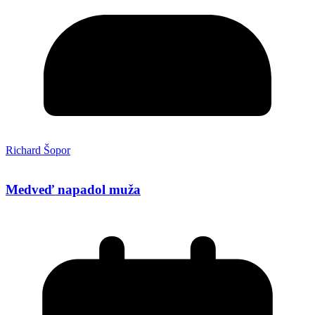
Richard Šopor
Medveď napadol muža