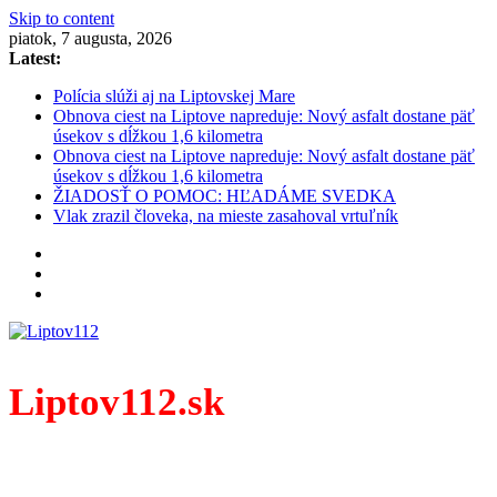
Skip to content
piatok, 7 augusta, 2026
Latest:
Polícia slúži aj na Liptovskej Mare
Obnova ciest na Liptove napreduje: Nový asfalt dostane päť
úsekov s dĺžkou 1,6 kilometra
Obnova ciest na Liptove napreduje: Nový asfalt dostane päť
úsekov s dĺžkou 1,6 kilometra
ŽIADOSŤ O POMOC: HĽADÁME SVEDKA
Vlak zrazil človeka, na mieste zasahoval vrtuľník
Liptov112.sk