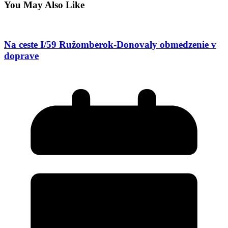
You May Also Like
Na ceste I/59 Ružomberok-Donovaly obmedzenie v
doprave