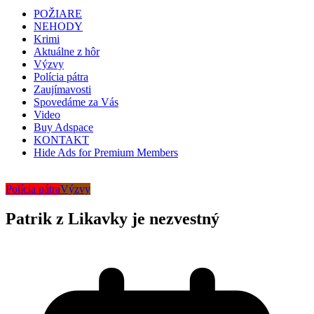
POŽIARE
NEHODY
Krimi
Aktuálne z hôr
Výzvy
Polícia pátra
Zaujímavosti
Spovedáme za Vás
Video
Buy Adspace
KONTAKT
Hide Ads for Premium Members
Polícia pátra
Výzvy
Patrik z Likavky je nezvestný