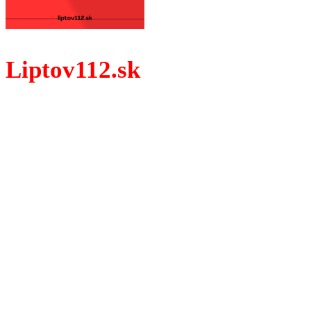
Liptov112.sk
Spravodajský portál z prostredia práce záchranných zložiek.
Vždy najaktuálnejšie KRIMI TÉMY Z LIPTOVA a ORAVY