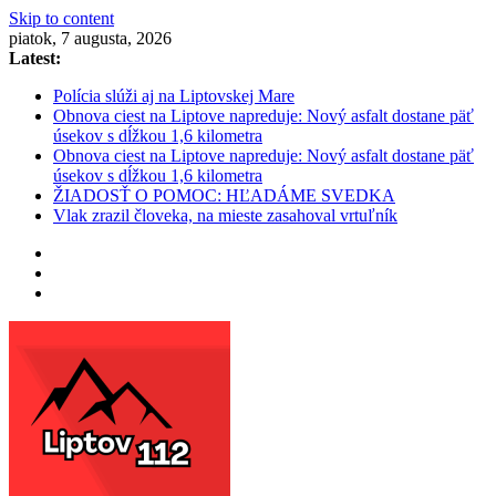
Skip to content
piatok, 7 augusta, 2026
Latest:
Polícia slúži aj na Liptovskej Mare
Obnova ciest na Liptove napreduje: Nový asfalt dostane päť
úsekov s dĺžkou 1,6 kilometra
Obnova ciest na Liptove napreduje: Nový asfalt dostane päť
úsekov s dĺžkou 1,6 kilometra
ŽIADOSŤ O POMOC: HĽADÁME SVEDKA
Vlak zrazil človeka, na mieste zasahoval vrtuľník