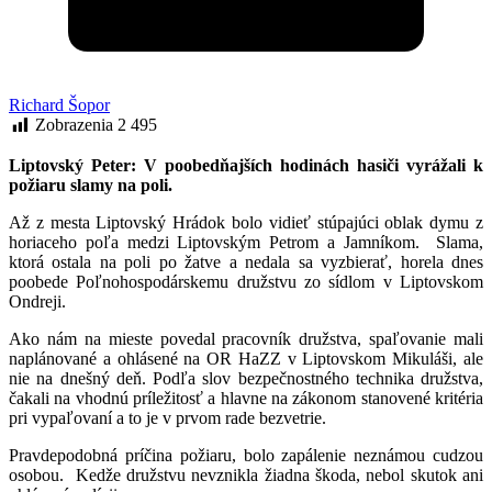
Richard Šopor
Zobrazenia
2 495
Liptovský Peter: V poobedňajších hodinách hasiči vyrážali k
požiaru slamy na poli.
Až z mesta Liptovský Hrádok bolo vidieť stúpajúci oblak dymu z
horiaceho poľa medzi Liptovským Petrom a Jamníkom. Slama,
ktorá ostala na poli po žatve a nedala sa vyzbierať, horela dnes
poobede Poľnohospodárskemu družstvu zo sídlom v Liptovskom
Ondreji.
Ako nám na mieste povedal pracovník družstva, spaľovanie mali
naplánované a ohlásené na OR HaZZ v Liptovskom Mikuláši, ale
nie na dnešný deň. Podľa slov bezpečnostného technika družstva,
čakali na vhodnú príležitosť a hlavne na zákonom stanovené kritéria
pri vypaľovaní a to je v prvom rade bezvetrie.
Pravdepodobná príčina požiaru, bolo zapálenie neznámou cudzou
osobou. Kedže družstvu nevznikla žiadna škoda, nebol skutok ani