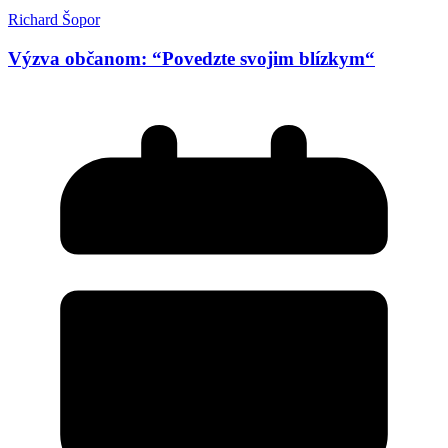
Richard Šopor
Výzva občanom: “Povedzte svojim blízkym“