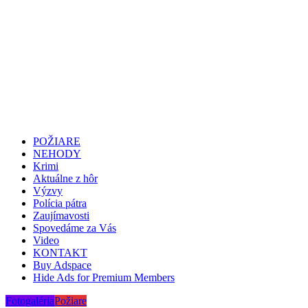
POŽIARE
NEHODY
Krimi
Aktuálne z hôr
Výzvy
Polícia pátra
Zaujímavosti
Spovedáme za Vás
Video
KONTAKT
Buy Adspace
Hide Ads for Premium Members
Fotogaléria
Požiare