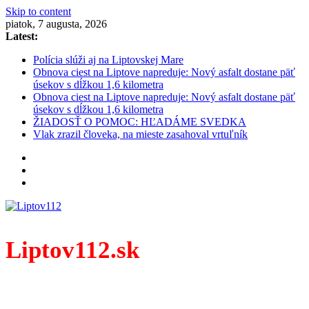
Skip to content
piatok, 7 augusta, 2026
Latest:
Polícia slúži aj na Liptovskej Mare
Obnova ciest na Liptove napreduje: Nový asfalt dostane päť
úsekov s dĺžkou 1,6 kilometra
Obnova ciest na Liptove napreduje: Nový asfalt dostane päť
úsekov s dĺžkou 1,6 kilometra
ŽIADOSŤ O POMOC: HĽADÁME SVEDKA
Vlak zrazil človeka, na mieste zasahoval vrtuľník
Liptov112.sk