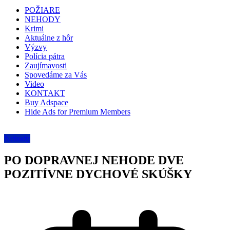
POŽIARE
NEHODY
Krimi
Aktuálne z hôr
Výzvy
Polícia pátra
Zaujímavosti
Spovedáme za Vás
Video
KONTAKT
Buy Adspace
Hide Ads for Premium Members
Nehody
PO DOPRAVNEJ NEHODE DVE
POZITÍVNE DYCHOVÉ SKÚŠKY