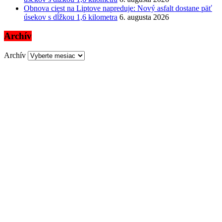
Obnova ciest na Liptove napreduje: Nový asfalt dostane päť
úsekov s dĺžkou 1,6 kilometra
6. augusta 2026
Archív
Archív