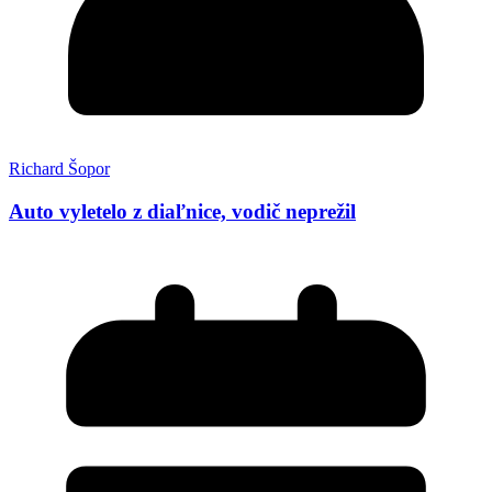
Richard Šopor
Auto vyletelo z diaľnice, vodič neprežil