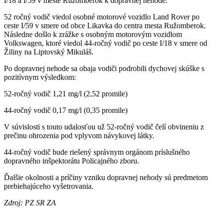
I/18 a I/59 v meste Ružomberok k dopravnej nehode.
52 ročný vodič viedol osobné motorové vozidlo Land Rover po
ceste I/59 v smere od obce Likavka do centra mesta Ružomberok.
Následne došlo k zrážke s osobným motorovým vozidlom
Volkswagen, ktoré viedol 44-ročný vodič po ceste I/18 v smere od
Žiliny na Liptovský Mikuláš.
Po dopravnej nehode sa obaja vodiči podrobili dychovej skúške s
pozitívnym výsledkom:
52-ročný vodič 1,21 mg/l (2,52 promile)
44-ročný vodič 0,17 mg/l (0,35 promile)
V súvislosti s touto udalosťou už 52-ročný vodič čelí obvineniu z
prečinu ohrozenia pod vplyvom návykovej látky.
44-ročný vodič bude riešený správnym orgánom príslušného
dopravného inšpektorátu Policajného zboru.
Ďalšie okolnosti a príčiny vzniku dopravnej nehody sú predmetom
prebiehajúceho vyšetrovania.
Zdroj: PZ SR ZA