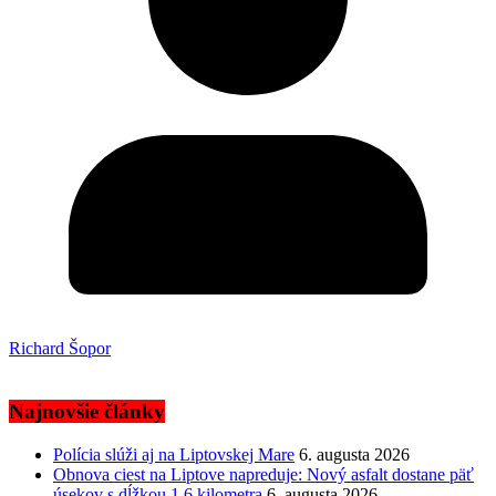
Richard Šopor
Najnovšie články
Polícia slúži aj na Liptovskej Mare
6. augusta 2026
Obnova ciest na Liptove napreduje: Nový asfalt dostane päť
úsekov s dĺžkou 1,6 kilometra
6. augusta 2026