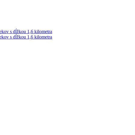
ekov s dĺžkou 1,6 kilometra
ekov s dĺžkou 1,6 kilometra
ek. Vždy najaktuálnejšie KRIMI TÉMY Z LIPTOVA a ORAVY