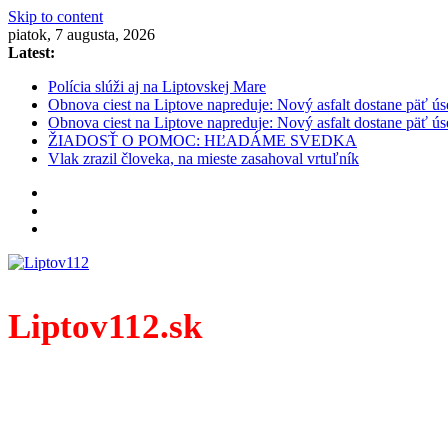
Skip to content
piatok, 7 augusta, 2026
Latest:
Polícia slúži aj na Liptovskej Mare
Obnova ciest na Liptove napreduje: Nový asfalt dostane päť ús
Obnova ciest na Liptove napreduje: Nový asfalt dostane päť ús
ŽIADOSŤ O POMOC: HĽADÁME SVEDKA
Vlak zrazil človeka, na mieste zasahoval vrtuľník
Liptov112.sk
Spravodajský portál z prostredia práce záchranných zloži