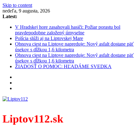
Skip to content
nedeľa, 9 augusta, 2026
Latest:
V Hradskej hore zasahovali hasiči: Požiar porastu bol
pravdepodobne založený úmyselne
Polícia slúži aj na Liptovskej Mare
Obnova ciest na Liptove napreduje: Nový asfalt dostane päť
úsekov s dĺžkou 1,6 kilometra
Obnova ciest na Liptove napreduje: Nový asfalt dostane päť
úsekov s dĺžkou 1,6 kilometra
ŽIADOSŤ O POMOC: HĽADÁME SVEDKA
Liptov112.sk