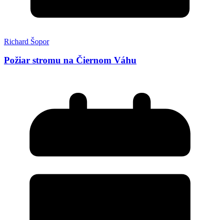
Richard Šopor
Požiar stromu na Čiernom Váhu