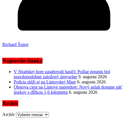
Richard Šopor
Najnovšie články
V Hradskej hore zasahovali hasiči: Požiar porastu bol
pravdepodobne založený úmyselne
9. augusta 2026
Polícia slúži aj na Liptovskej Mare
6. augusta 2026
Obnova ciest na Liptove napreduje: Nový asfalt dostane päť
úsekov s dĺžkou 1,6 kilometra
6. augusta 2026
Archív
Archív