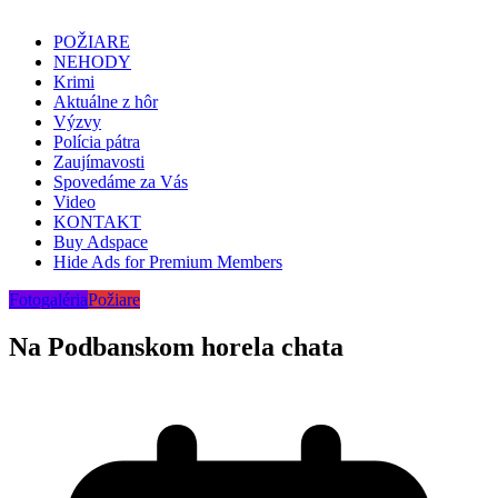
POŽIARE
NEHODY
Krimi
Aktuálne z hôr
Výzvy
Polícia pátra
Zaujímavosti
Spovedáme za Vás
Video
KONTAKT
Buy Adspace
Hide Ads for Premium Members
Fotogaléria
Požiare
Na Podbanskom horela chata