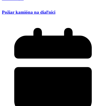
Požiar kamióna na diaľnici