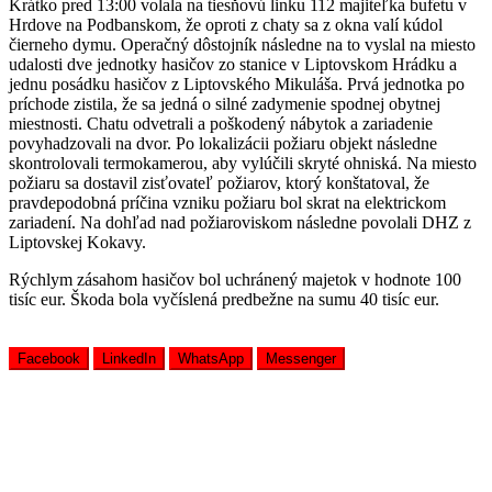
Krátko pred 13:00 volala na tiesňovú linku 112 majiteľka bufetu v
Hrdove na Podbanskom, že oproti z chaty sa z okna valí kúdol
čierneho dymu. Operačný dôstojník následne na to vyslal na miesto
udalosti dve jednotky hasičov zo stanice v Liptovskom Hrádku a
jednu posádku hasičov z Liptovského Mikuláša. Prvá jednotka po
príchode zistila, že sa jedná o silné zadymenie spodnej obytnej
miestnosti. Chatu odvetrali a poškodený nábytok a zariadenie
povyhadzovali na dvor. Po lokalizácii požiaru objekt následne
skontrolovali termokamerou, aby vylúčili skryté ohniská. Na miesto
požiaru sa dostavil zisťovateľ požiarov, ktorý konštatoval, že
pravdepodobná príčina vzniku požiaru bol skrat na elektrickom
zariadení. Na dohľad nad požiaroviskom následne povolali DHZ z
Liptovskej Kokavy.
Rýchlym zásahom hasičov bol uchránený majetok v hodnote 100
tisíc eur. Škoda bola vyčíslená predbežne na sumu 40 tisíc eur.
Facebook
LinkedIn
WhatsApp
Messenger