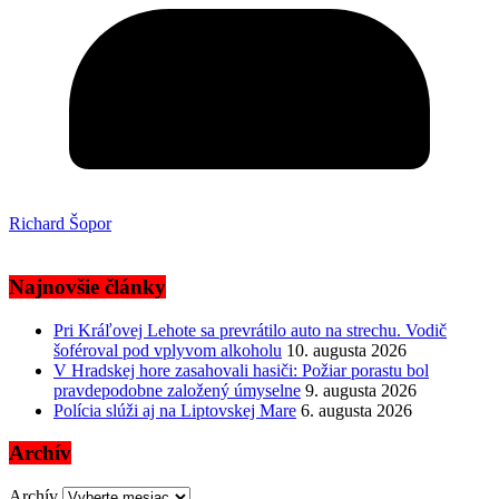
Richard Šopor
Najnovšie články
Pri Kráľovej Lehote sa prevrátilo auto na strechu. Vodič
šoféroval pod vplyvom alkoholu
10. augusta 2026
V Hradskej hore zasahovali hasiči: Požiar porastu bol
pravdepodobne založený úmyselne
9. augusta 2026
Polícia slúži aj na Liptovskej Mare
6. augusta 2026
Archív
Archív