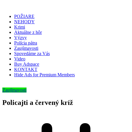
POŽIARE
NEHODY
Krimi
Aktuálne z hôr
Výzvy
Polícia pátra
Zaujímavosti
Spovedáme za Vás
Video
Buy Adspace
KONTAKT
Hide Ads for Premium Members
Zaujímavosti
Policajti a červený kríž