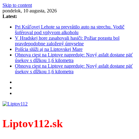
Skip to content
pondelok, 10 augusta, 2026
Latest:
Pri Kráľovej Lehote sa prevrátilo auto na strechu. Vodič
šoféroval pod vplyvom alkoholu
V Hradskej hore zasahovali hasiči: Požiar porastu bol
pravdepodobne založený úmyselne
Polícia slúži aj na Liptovskej Mare
Obnova ciest na Liptove napreduje: Nový asfalt dostane päť
úsekov s dĺžkou 1,6 kilometra
Obnova ciest na Liptove napreduje: Nový asfalt dostane päť
úsekov s dĺžkou 1,6 kilometra
Liptov112.sk