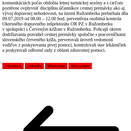
komunikáciách počas obdobia letnej turistickej sezóny a s cieľom
pozitívne ovplyvniť disciplínu účastníkov cestnej premávky ako aj
vývoj dopravnej nehodovosti, na území Ružomberka prebiehala dňa
09.07.2019 od 08.00 – 12.00 hod. preventívna osobitná kontrola
Okresného dopravného inšpektorátu OR PZ v Ružomberku
v spolupráci s Červeným krížom v Ružomberku. Policajti okrem
dodržiavania pravidiel cestnej premávky spoločne s pracovníčkami
slovenského červeného kríža, preverovali úroveň vedomostí
vodičov z poskytovania prvej pomoci, kontrolovali stav lekárničiek
a poskytovali odborné rady z oblasti zdravotnej pomoci.
Facebook
LinkedIn
WhatsApp
Messenger