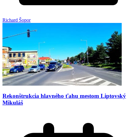
Richard Šopor
Rekonštrukcia hlavného ťahu mestom Liptovský
Mikuláš