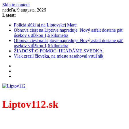
Skip to content
nedeľa, 9 augusta, 2026
Latest:
Polícia slúži aj na Liptovskej Mare
Obnova ciest na Liptove napreduje: Nový asfalt dostane päť
úsekov s dĺžkou 1,6 kilometra
Obnova ciest na Liptove napreduje: Nový asfalt dostane päť
úsekov s dĺžkou 1,6 kilometra
ŽIADOSŤ O POMOC: HĽADÁME SVEDKA
Vlak zrazil človeka, na mieste zasahoval vrtuľník
Liptov112.sk