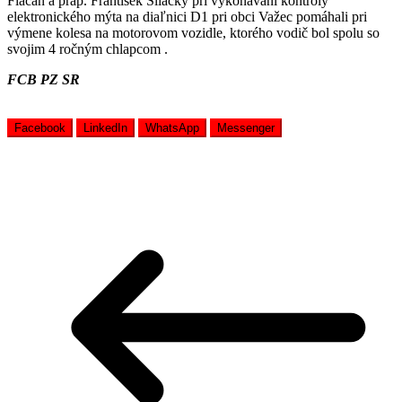
Fiačan a práp. František Sliacky pri vykonávaní kontroly
elektronického mýta na diaľnici D1 pri obci Važec pomáhali pri
výmene kolesa na motorovom vozidle, ktorého vodič bol spolu so
svojim 4 ročným chlapcom .
FCB PZ SR
Facebook
LinkedIn
WhatsApp
Messenger