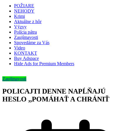
POŽIARE
NEHODY
Krimi
Aktuálne z hôr
Výzvy
Polícia pátra
Zaujímavosti
Spovedáme za Vás
Video
KONTAKT
Buy Adspace
Hide Ads for Premium Members
Zaujímavosti
POLICAJTI DENNE NAPĹŇAJÚ
HESLO ,,POMÁHAŤ A CHRÁNIŤ