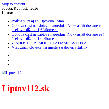
Skip to content
sobota, 8 augusta, 2026
Latest:
Polícia slúži aj na Liptovskej Mare
Obnova ciest na Liptove napreduje: Nový asfalt dostane päť
úsekov s dĺžkou 1,6 kilometra
Obnova ciest na Liptove napreduje: Nový asfalt dostane päť
úsekov s dĺžkou 1,6 kilometra
ŽIADOSŤ O POMOC: HĽADÁME SVEDKA
Vlak zrazil človeka, na mieste zasahoval vrtuľník
Liptov112.sk