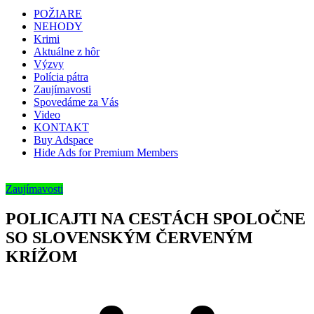
POŽIARE
NEHODY
Krimi
Aktuálne z hôr
Výzvy
Polícia pátra
Zaujímavosti
Spovedáme za Vás
Video
KONTAKT
Buy Adspace
Hide Ads for Premium Members
Zaujímavosti
POLICAJTI NA CESTÁCH SPOLOČNE
SO SLOVENSKÝM ČERVENÝM
KRÍŽOM