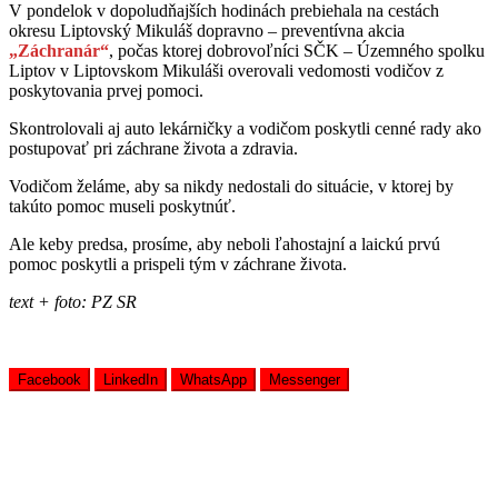
V pondelok v dopoludňajších hodinách prebiehala na cestách
okresu Liptovský Mikuláš dopravno – preventívna akcia
„Záchranár“
, počas ktorej dobrovoľníci SČK – Územného spolku
Liptov v Liptovskom Mikuláši overovali vedomosti vodičov z
poskytovania prvej pomoci.
Skontrolovali aj auto lekárničky a vodičom poskytli cenné rady ako
postupovať pri záchrane života a zdravia.
Vodičom želáme, aby sa nikdy nedostali do situácie, v ktorej by
takúto pomoc museli poskytnúť.
Ale keby predsa, prosíme, aby neboli ľahostajní a laickú prvú
pomoc poskytli a prispeli tým v záchrane života.
text + foto: PZ SR
Facebook
LinkedIn
WhatsApp
Messenger