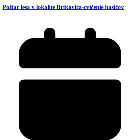
Požiar lesa v lokalite Brtkovica-cvičenie hasičov