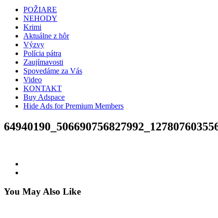
POŽIARE
NEHODY
Krimi
Aktuálne z hôr
Výzvy
Polícia pátra
Zaujímavosti
Spovedáme za Vás
Video
KONTAKT
Buy Adspace
Hide Ads for Premium Members
64940190_506690756827992_12780760355
You May Also Like