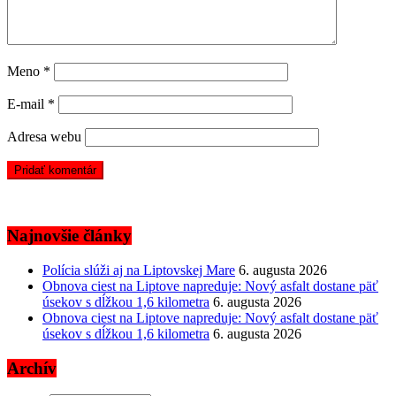
Meno
*
E-mail
*
Adresa webu
Najnovšie články
Polícia slúži aj na Liptovskej Mare
6. augusta 2026
Obnova ciest na Liptove napreduje: Nový asfalt dostane päť
úsekov s dĺžkou 1,6 kilometra
6. augusta 2026
Obnova ciest na Liptove napreduje: Nový asfalt dostane päť
úsekov s dĺžkou 1,6 kilometra
6. augusta 2026
Archív