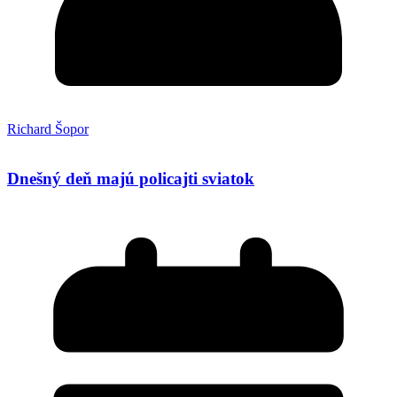
Richard Šopor
Dnešný deň majú policajti sviatok