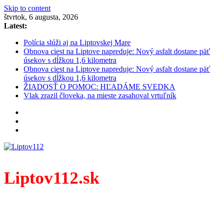
Skip to content
štvrtok, 6 augusta, 2026
Latest:
Polícia slúži aj na Liptovskej Mare
Obnova ciest na Liptove napreduje: Nový asfalt dostane päť
úsekov s dĺžkou 1,6 kilometra
Obnova ciest na Liptove napreduje: Nový asfalt dostane päť
úsekov s dĺžkou 1,6 kilometra
ŽIADOSŤ O POMOC: HĽADÁME SVEDKA
Vlak zrazil človeka, na mieste zasahoval vrtuľník
Liptov112.sk