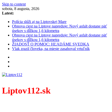
Skip to content
sobota, 8 augusta, 2026
Latest:
Polícia slúži aj na Liptovskej Mare
Obnova ciest na Liptove napreduje: Nový asfalt dostane päť
úsekov s dĺžkou 1,6 kilometra
Obnova ciest na Liptove napreduje: Nový asfalt dostane päť
úsekov s dĺžkou 1,6 kilometra
ŽIADOSŤ O POMOC: HĽADÁME SVEDKA
Vlak zrazil človeka, na mieste zasahoval vrtuľník
Liptov112.sk