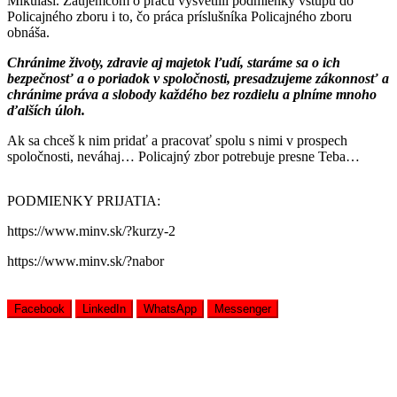
Mikuláši. Záujemcom o prácu vysvetlili podmienky vstupu do
Policajného zboru i to, čo práca príslušníka Policajného zboru
obnáša.
Chránime životy, zdravie aj majetok ľudí, staráme sa o ich
bezpečnosť a o poriadok v spoločnosti, presadzujeme zákonnosť a
chránime práva a slobody každého bez rozdielu a plníme mnoho
ďalších úloh.
Ak sa chceš k nim pridať a pracovať spolu s nimi v prospech
spoločnosti, neváhaj… Policajný zbor potrebuje presne Teba…
PODMIENKY PRIJATIA:
https://www.minv.sk/?kurzy-2
https://www.minv.sk/?nabor
Facebook
LinkedIn
WhatsApp
Messenger