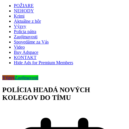
POŽIARE
NEHODY
Krimi
Aktuálne z hôr
Výzvy
Polícia pátra
Zaujímavosti
Spovedáme za Vás
Video
Buy Adspace
KONTAKT
Hide Ads for Premium Members
Výzvy
Zaujímavosti
POLÍCIA HĽADÁ NOVÝCH
KOLEGOV DO TÍMU