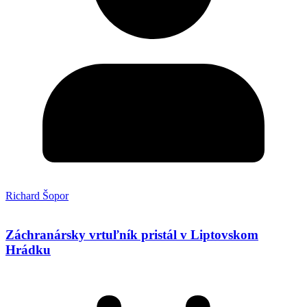
Richard Šopor
Záchranársky vrtuľník pristál v Liptovskom
Hrádku