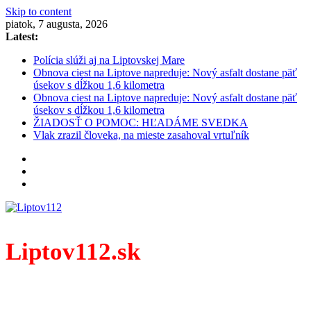
Skip to content
piatok, 7 augusta, 2026
Latest:
Polícia slúži aj na Liptovskej Mare
Obnova ciest na Liptove napreduje: Nový asfalt dostane päť
úsekov s dĺžkou 1,6 kilometra
Obnova ciest na Liptove napreduje: Nový asfalt dostane päť
úsekov s dĺžkou 1,6 kilometra
ŽIADOSŤ O POMOC: HĽADÁME SVEDKA
Vlak zrazil človeka, na mieste zasahoval vrtuľník
Liptov112.sk