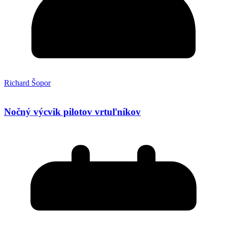
Richard Šopor
Nočný výcvik pilotov vrtuľníkov