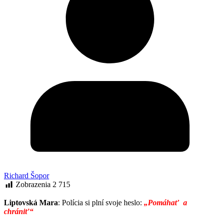
Richard Šopor
Zobrazenia
2 715
Liptovská Mara
: Polícia si plní svoje heslo:
„Pomáhať a
chrániť“