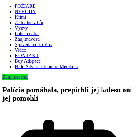
POŽIARE
NEHODY
Krimi
Aktuálne z hôr
Výzvy
Polícia pátra
Zaujímavosti
Spovedáme za Vás
Video
KONTAKT
Buy Adspace
Hide Ads for Premium Members
Zaujímavosti
Polícia pomáhala, prepichli jej koleso oni
jej pomohli