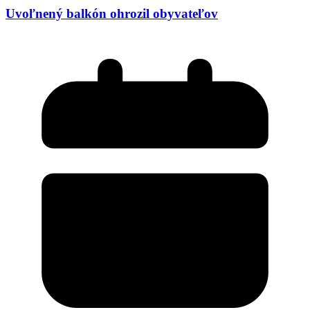
Uvoľnený balkón ohrozil obyvateľov