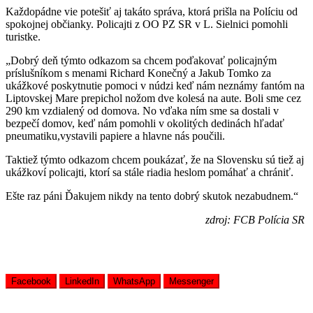
Každopádne vie potešiť aj takáto správa, ktorá prišla na Políciu od
spokojnej občianky. Policajti z OO PZ SR v L. Sielnici pomohli
turistke.
„Dobrý deň týmto odkazom sa chcem poďakovať policajným
príslušníkom s menami Richard Konečný a Jakub Tomko za
ukážkové poskytnutie pomoci v núdzi keď nám neznámy fantóm na
Liptovskej Mare prepichol nožom dve kolesá na aute. Boli sme cez
290 km vzdialený od domova. No vďaka ním sme sa dostali v
bezpečí domov, keď nám pomohli v okolitých dedinách hľadať
pneumatiku,vystavili papiere a hlavne nás poučili.
Taktiež týmto odkazom chcem poukázať, že na Slovensku sú tiež aj
ukážkoví policajti, ktorí sa stále riadia heslom pomáhať a chrániť.
Ešte raz páni Ďakujem nikdy na tento dobrý skutok nezabudnem.“
zdroj: FCB Polícia SR
Facebook
LinkedIn
WhatsApp
Messenger