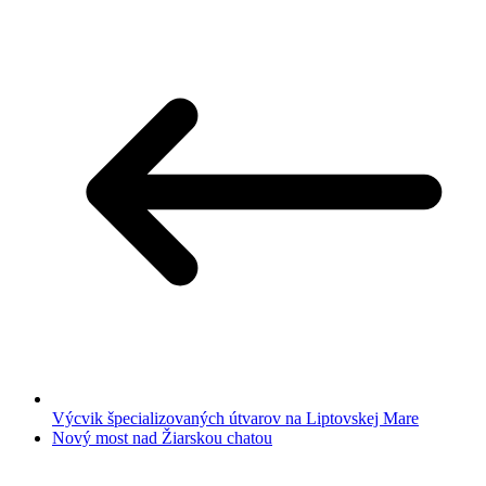
Výcvik špecializovaných útvarov na Liptovskej Mare
Nový most nad Žiarskou chatou