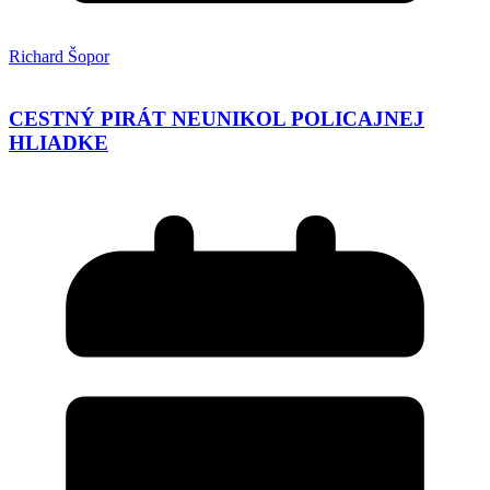
Richard Šopor
CESTNÝ PIRÁT NEUNIKOL POLICAJNEJ
HLIADKE