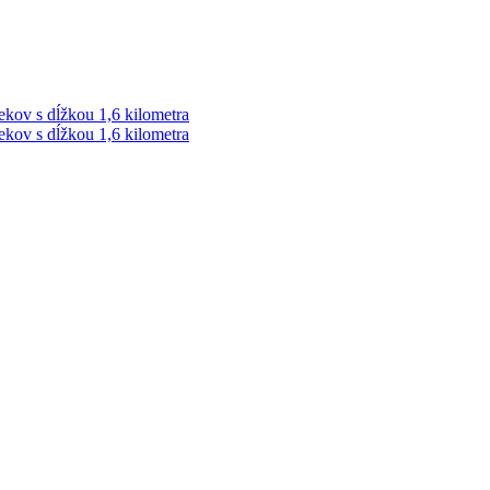
ekov s dĺžkou 1,6 kilometra
ekov s dĺžkou 1,6 kilometra
ek. Vždy najaktuálnejšie KRIMI TÉMY Z LIPTOVA a ORAVY