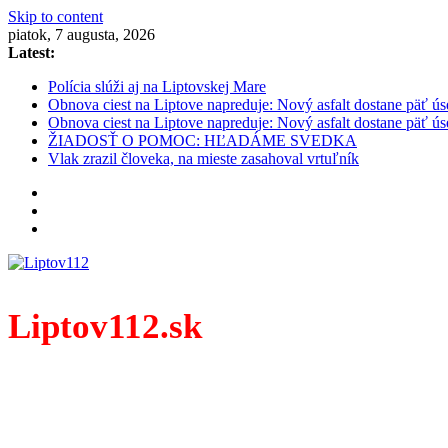
Skip to content
piatok, 7 augusta, 2026
Latest:
Polícia slúži aj na Liptovskej Mare
Obnova ciest na Liptove napreduje: Nový asfalt dostane päť ús
Obnova ciest na Liptove napreduje: Nový asfalt dostane päť ús
ŽIADOSŤ O POMOC: HĽADÁME SVEDKA
Vlak zrazil človeka, na mieste zasahoval vrtuľník
Liptov112.sk
Spravodajský portál z prostredia práce záchranných zloži