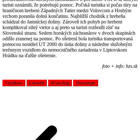
turisti oznámili, že potrebujú pomoc. Poľská turistka si počas túry na
hraničnom hrebeni Západných Tatier medzi Volovcom a Hrubým
vrchom poranila dolnú končatinu. Najbližší chodník z hrebeňa
schádzal do Jamníckej doliny. Zároveň ich pohyb po hrebeni
komplikoval silný vietor a aj preto sa turisti rozhodli zísť na
Slovenskú stranu. Sedem horských záchranárov v dvoch skupinách
odišlo zranenej na pomoc. Po ošetrení bola turistka transportovaná
pomocou nosidiel UT 2000 do ústia doliny a následne služobným
terénnym vozidlom do nemocničného zariadenia v Liptovskom
Hrádku na ďalšie ošetrenie.
foto + info: hzs.sk
Facebook
LinkedIn
WhatsApp
Messenger