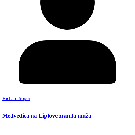
Richard Šopor
Medvedica na Liptove zranila muža