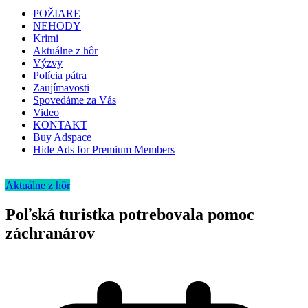
POŽIARE
NEHODY
Krimi
Aktuálne z hôr
Výzvy
Polícia pátra
Zaujímavosti
Spovedáme za Vás
Video
KONTAKT
Buy Adspace
Hide Ads for Premium Members
Aktuálne z hôr
Poľská turistka potrebovala pomoc
záchranárov