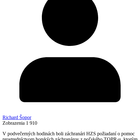
Richard Šopor
Zobrazenia
1 910
V podvečerných hodinách boli záchranári HZS požiadaní o pomoc
prostredníctvom horských záchranárov z poľského TOPR-u, ktorým