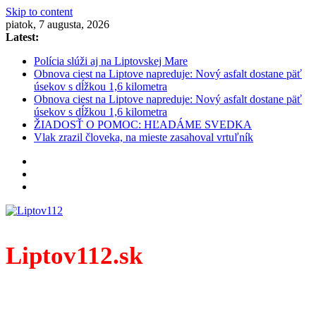
Skip to content
piatok, 7 augusta, 2026
Latest:
Polícia slúži aj na Liptovskej Mare
Obnova ciest na Liptove napreduje: Nový asfalt dostane päť
úsekov s dĺžkou 1,6 kilometra
Obnova ciest na Liptove napreduje: Nový asfalt dostane päť
úsekov s dĺžkou 1,6 kilometra
ŽIADOSŤ O POMOC: HĽADÁME SVEDKA
Vlak zrazil človeka, na mieste zasahoval vrtuľník
Liptov112.sk