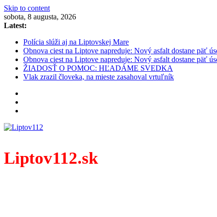
Skip to content
sobota, 8 augusta, 2026
Latest:
Polícia slúži aj na Liptovskej Mare
Obnova ciest na Liptove napreduje: Nový asfalt dostane päť ús
Obnova ciest na Liptove napreduje: Nový asfalt dostane päť ús
ŽIADOSŤ O POMOC: HĽADÁME SVEDKA
Vlak zrazil človeka, na mieste zasahoval vrtuľník
Liptov112.sk
Spravodajský portál z prostredia práce záchranných zloži