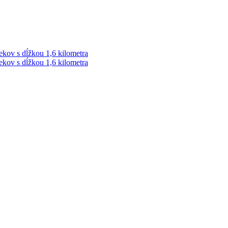
ekov s dĺžkou 1,6 kilometra
ekov s dĺžkou 1,6 kilometra
ek. Vždy najaktuálnejšie KRIMI TÉMY Z LIPTOVA a ORAVY