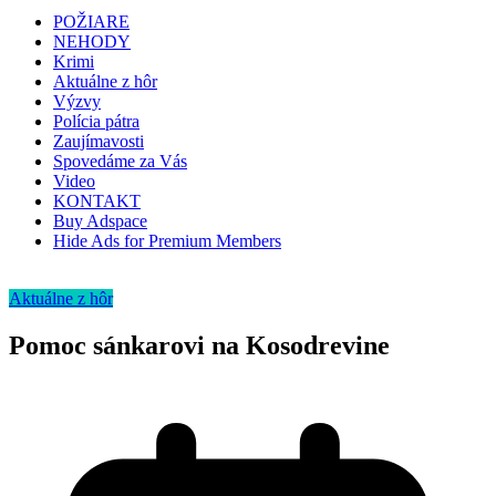
POŽIARE
NEHODY
Krimi
Aktuálne z hôr
Výzvy
Polícia pátra
Zaujímavosti
Spovedáme za Vás
Video
KONTAKT
Buy Adspace
Hide Ads for Premium Members
Aktuálne z hôr
Pomoc sánkarovi na Kosodrevine