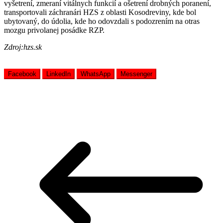
vyšetrení, zmeraní vitálnych funkcií a ošetrení drobných poranení,
transportovali záchranári HZS z oblasti Kosodreviny, kde bol
ubytovaný, do údolia, kde ho odovzdali s podozrením na otras
mozgu privolanej posádke RZP.
Zdroj:hzs.sk
Facebook
LinkedIn
WhatsApp
Messenger