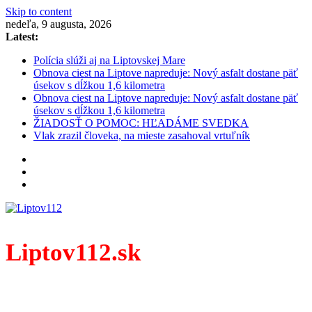
Skip to content
nedeľa, 9 augusta, 2026
Latest:
Polícia slúži aj na Liptovskej Mare
Obnova ciest na Liptove napreduje: Nový asfalt dostane päť
úsekov s dĺžkou 1,6 kilometra
Obnova ciest na Liptove napreduje: Nový asfalt dostane päť
úsekov s dĺžkou 1,6 kilometra
ŽIADOSŤ O POMOC: HĽADÁME SVEDKA
Vlak zrazil človeka, na mieste zasahoval vrtuľník
Liptov112.sk