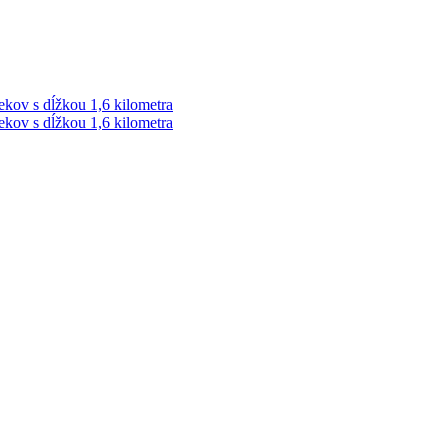
ekov s dĺžkou 1,6 kilometra
ekov s dĺžkou 1,6 kilometra
ek. Vždy najaktuálnejšie KRIMI TÉMY Z LIPTOVA a ORAVY