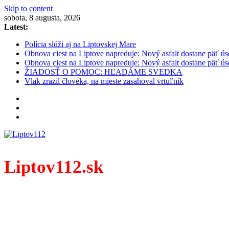
Skip to content
sobota, 8 augusta, 2026
Latest:
Polícia slúži aj na Liptovskej Mare
Obnova ciest na Liptove napreduje: Nový asfalt dostane päť ús
Obnova ciest na Liptove napreduje: Nový asfalt dostane päť ús
ŽIADOSŤ O POMOC: HĽADÁME SVEDKA
Vlak zrazil človeka, na mieste zasahoval vrtuľník
Liptov112.sk
Spravodajský portál z prostredia práce záchranných zloži