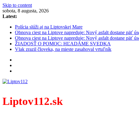
Skip to content
sobota, 8 augusta, 2026
Latest:
Polícia slúži aj na Liptovskej Mare
Obnova ciest na Liptove napreduje: Nový asfalt dostane päť ús
Obnova ciest na Liptove napreduje: Nový asfalt dostane päť ús
ŽIADOSŤ O POMOC: HĽADÁME SVEDKA
Vlak zrazil človeka, na mieste zasahoval vrtuľník
Liptov112.sk
Spravodajský portál z prostredia práce záchranných zloži