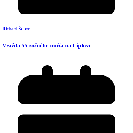
Richard Šopor
Vražda 55 ročného muža na Liptove