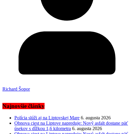
Richard Šopor
Najnovšie články
Polícia slúži aj na Liptovskej Mare
6. augusta 2026
Obnova ciest na Liptove napreduje: Nový asfalt dostane päť
úsekov s dĺžkou 1,6 kilometra
6. augusta 2026
Obnova ciest na Liptove napreduje: Nový asfalt dostane päť