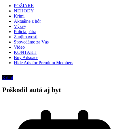
POŽIARE
NEHODY
Krimi
Aktuálne z hôr
Výzvy
Polícia pátra
Zaujímavosti
Spovedáme za Vás
Video
KONTAKT
Buy Adspace
Hide Ads for Premium Members
Krimi
Poškodil autá aj byt