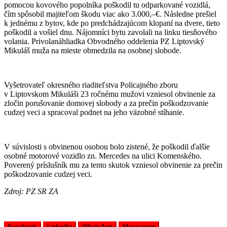
pomocou kovového popolníka poškodil tu odparkované vozidlá,
čím spôsobil majiteľom škodu viac ako 3.000,–€. Následne prešiel
k jednému z bytov, kde po predchádzajúcom klopaní na dvere, tieto
poškodil a vošiel dnu. Nájomníci bytu zavolali na linku tiesňového
volania. Privolanáhliadka Obvodného oddelenia PZ Liptovský
Mikuláš muža na mieste obmedzila na osobnej slobode.
Vyšetrovateľ okresného riaditeľstva Policajného zboru
v Liptovskom Mikuláši 23 ročnému mužovi vzniesol obvinenie za
zločin porušovanie domovej slobody a za prečin poškodzovanie
cudzej veci a spracoval podnet na jeho väzobné stíhanie.
V súvislosti s obvinenou osobou bolo zistené, že poškodil ďalšie
osobné motorové vozidlo zn. Mercedes na ulici Komenského.
Poverený príslušník mu za tento skutok vzniesol obvinenie za prečin
poškodzovanie cudzej veci.
Zdroj: PZ SR ZA
Facebook
LinkedIn
WhatsApp
Messenger