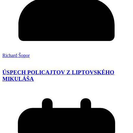
Richard Šopor
ÚSPECH POLICAJTOV Z LIPTOVSKÉHO
MIKULÁŠA