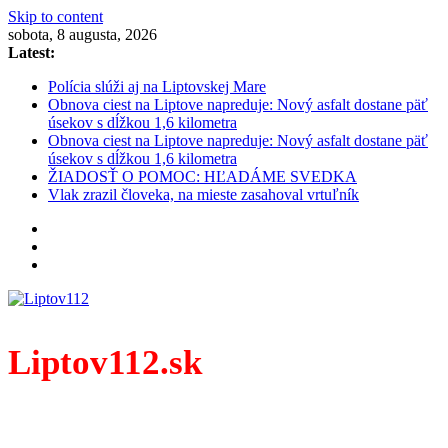
Skip to content
sobota, 8 augusta, 2026
Latest:
Polícia slúži aj na Liptovskej Mare
Obnova ciest na Liptove napreduje: Nový asfalt dostane päť
úsekov s dĺžkou 1,6 kilometra
Obnova ciest na Liptove napreduje: Nový asfalt dostane päť
úsekov s dĺžkou 1,6 kilometra
ŽIADOSŤ O POMOC: HĽADÁME SVEDKA
Vlak zrazil človeka, na mieste zasahoval vrtuľník
Liptov112.sk