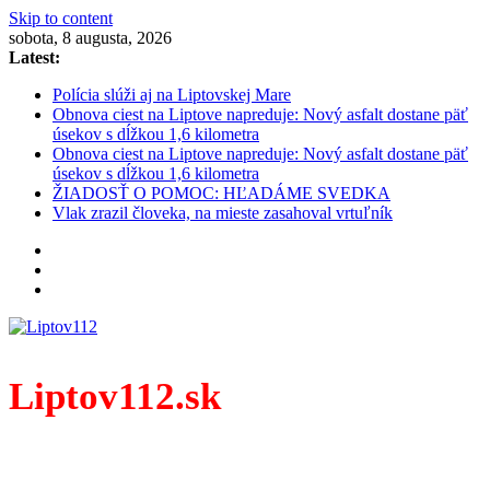
Skip to content
sobota, 8 augusta, 2026
Latest:
Polícia slúži aj na Liptovskej Mare
Obnova ciest na Liptove napreduje: Nový asfalt dostane päť
úsekov s dĺžkou 1,6 kilometra
Obnova ciest na Liptove napreduje: Nový asfalt dostane päť
úsekov s dĺžkou 1,6 kilometra
ŽIADOSŤ O POMOC: HĽADÁME SVEDKA
Vlak zrazil človeka, na mieste zasahoval vrtuľník
Liptov112.sk