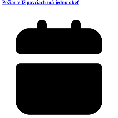
Požiar v Ižipovciach má jednu obeť