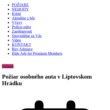
POŽIARE
NEHODY
Krimi
Aktuálne z hôr
Výzvy
Polícia pátra
Zaujímavosti
Spovedáme za Vás
Video
KONTAKT
Buy Adspace
Hide Ads for Premium Members
Požiare
Požiar osobného auta v Liptovskom
Hrádku