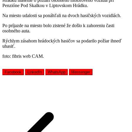
Hrádku hlásenie o požiari osobného motorového vozidla pri
Penzióne Pod Skalkou v Liptovskom Hrádku.
Na miesto udalosti sa ponáhľali na dvoch hasičských vozidlách.
Po príjazde na miesto bolo zistené že došlo k zahoreniu časti
osobného auta.
Rýchlym zásahom hrádockých hasičov sa podarilo požiar ihneď
uhasiť.
foto: fibris web CAM.
Facebook
LinkedIn
WhatsApp
Messenger