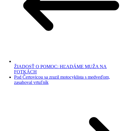
ŽIADOSŤ O POMOC: HĽADÁME MUŽA NA
FOTKÁCH
Pod Čertovicou sa zrazil motocyklista s medveďom,
zasahoval vrtuľník