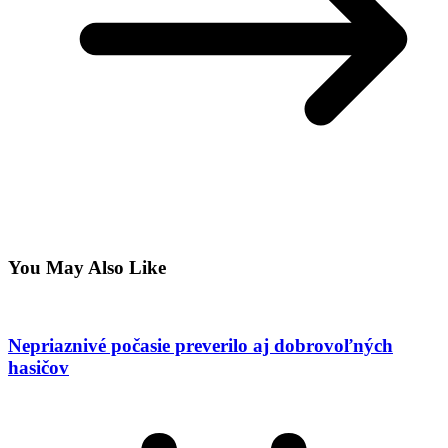
You May Also Like
Nepriaznivé počasie preverilo aj dobrovoľných
hasičov