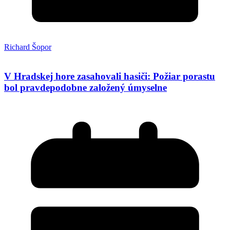
Richard Šopor
V Hradskej hore zasahovali hasiči: Požiar porastu
bol pravdepodobne založený úmyselne