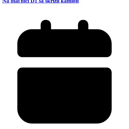
Na diaľnici D1 sa skrížil kamión