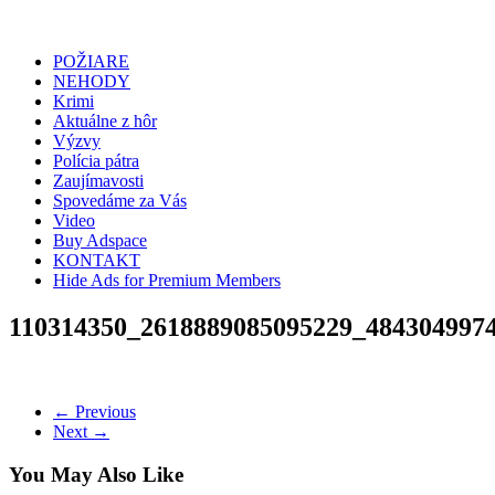
POŽIARE
NEHODY
Krimi
Aktuálne z hôr
Výzvy
Polícia pátra
Zaujímavosti
Spovedáme za Vás
Video
Buy Adspace
KONTAKT
Hide Ads for Premium Members
110314350_2618889085095229_484304997
← Previous
Next →
You May Also Like