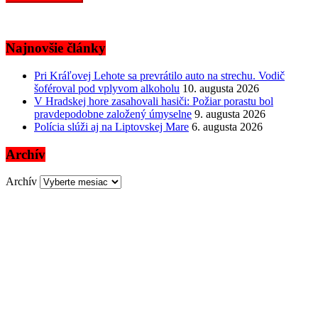
Najnovšie články
Pri Kráľovej Lehote sa prevrátilo auto na strechu. Vodič
šoféroval pod vplyvom alkoholu
10. augusta 2026
V Hradskej hore zasahovali hasiči: Požiar porastu bol
pravdepodobne založený úmyselne
9. augusta 2026
Polícia slúži aj na Liptovskej Mare
6. augusta 2026
Archív
Archív