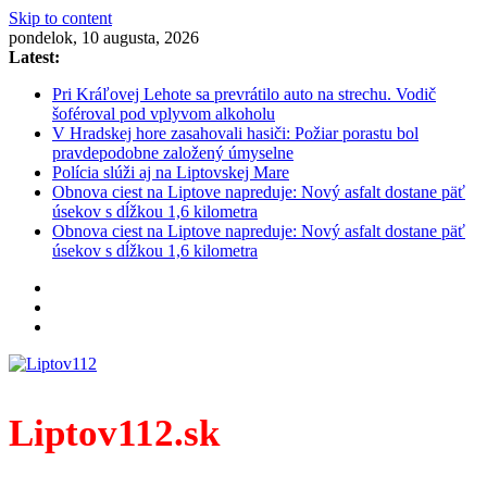
Skip to content
pondelok, 10 augusta, 2026
Latest:
Pri Kráľovej Lehote sa prevrátilo auto na strechu. Vodič
šoféroval pod vplyvom alkoholu
V Hradskej hore zasahovali hasiči: Požiar porastu bol
pravdepodobne založený úmyselne
Polícia slúži aj na Liptovskej Mare
Obnova ciest na Liptove napreduje: Nový asfalt dostane päť
úsekov s dĺžkou 1,6 kilometra
Obnova ciest na Liptove napreduje: Nový asfalt dostane päť
úsekov s dĺžkou 1,6 kilometra
Liptov112.sk