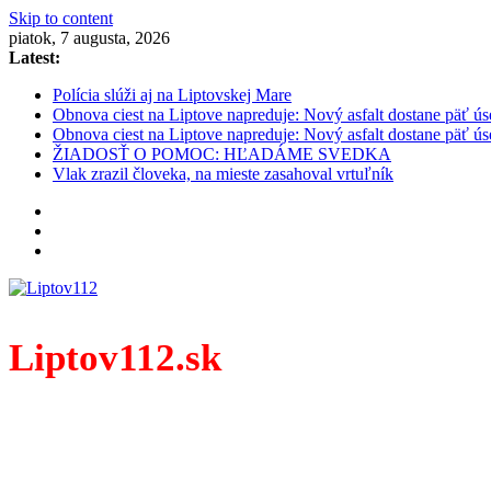
Skip to content
piatok, 7 augusta, 2026
Latest:
Polícia slúži aj na Liptovskej Mare
Obnova ciest na Liptove napreduje: Nový asfalt dostane päť ús
Obnova ciest na Liptove napreduje: Nový asfalt dostane päť ús
ŽIADOSŤ O POMOC: HĽADÁME SVEDKA
Vlak zrazil človeka, na mieste zasahoval vrtuľník
Liptov112.sk
Spravodajský portál z prostredia práce záchranných zloži