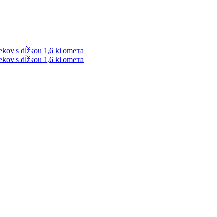
ekov s dĺžkou 1,6 kilometra
ekov s dĺžkou 1,6 kilometra
ek. Vždy najaktuálnejšie KRIMI TÉMY Z LIPTOVA a ORAVY