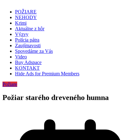
POŽIARE
NEHODY
Krimi
Aktuálne z hôr
Výzvy
Polícia pátra
Zaujímavosti
Spovedáme za Vás
Video
Buy Adspace
KONTAKT
Hide Ads for Premium Members
Požiare
Požiar starého dreveného humna