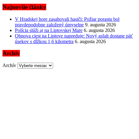
Najnovšie články
V Hradskej hore zasahovali hasiči: Požiar porastu bol
pravdepodobne založený úmyselne
9. augusta 2026
Polícia slúži aj na Liptovskej Mare
6. augusta 2026
Obnova ciest na Liptove napreduje: Nový asfalt dostane päť
úsekov s dĺžkou 1,6 kilometra
6. augusta 2026
Archív
Archív