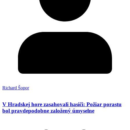
Richard Šopor
V Hradskej hore zasahovali hasiči: Požiar porastu
bol pravdepodobne založený úmyselne