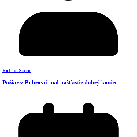
Richard Šopor
Požiar v Bobrovci mal našťastie dobrý koniec