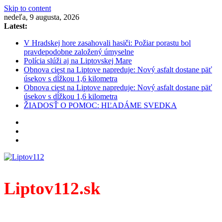
Skip to content
nedeľa, 9 augusta, 2026
Latest:
V Hradskej hore zasahovali hasiči: Požiar porastu bol
pravdepodobne založený úmyselne
Polícia slúži aj na Liptovskej Mare
Obnova ciest na Liptove napreduje: Nový asfalt dostane päť
úsekov s dĺžkou 1,6 kilometra
Obnova ciest na Liptove napreduje: Nový asfalt dostane päť
úsekov s dĺžkou 1,6 kilometra
ŽIADOSŤ O POMOC: HĽADÁME SVEDKA
Liptov112.sk