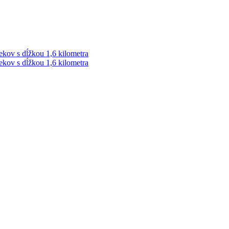
ekov s dĺžkou 1,6 kilometra
ekov s dĺžkou 1,6 kilometra
ek. Vždy najaktuálnejšie KRIMI TÉMY Z LIPTOVA a ORAVY