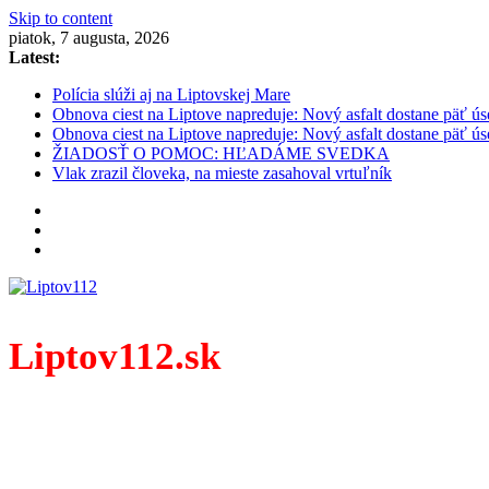
Skip to content
piatok, 7 augusta, 2026
Latest:
Polícia slúži aj na Liptovskej Mare
Obnova ciest na Liptove napreduje: Nový asfalt dostane päť ús
Obnova ciest na Liptove napreduje: Nový asfalt dostane päť ús
ŽIADOSŤ O POMOC: HĽADÁME SVEDKA
Vlak zrazil človeka, na mieste zasahoval vrtuľník
Liptov112.sk
Spravodajský portál z prostredia práce záchranných zloži