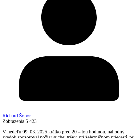
Richard Šopor
Zobrazenia
5 423
V nedeľu 09. 03. 2025 krátko pred 20 – tou hodinou, náhodný
svedok spozoroval požiar suchej trávy, pri železničnom priecestí, pri