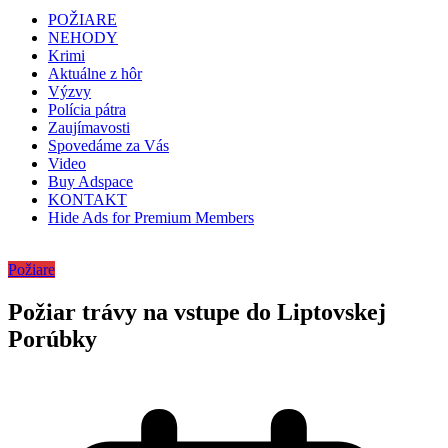
POŽIARE
NEHODY
Krimi
Aktuálne z hôr
Výzvy
Polícia pátra
Zaujímavosti
Spovedáme za Vás
Video
Buy Adspace
KONTAKT
Hide Ads for Premium Members
Požiare
Požiar trávy na vstupe do Liptovskej
Porúbky