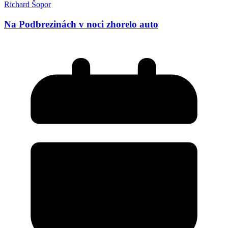
Richard Šopor
Na Podbrezinách v noci zhorelo auto