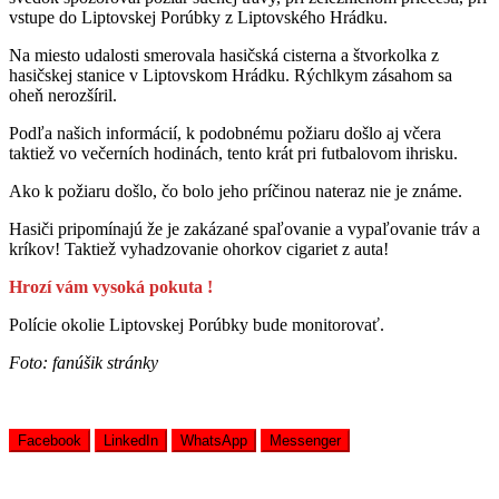
vstupe do Liptovskej Porúbky z Liptovského Hrádku.
Na miesto udalosti smerovala hasičská cisterna a štvorkolka z
hasičskej stanice v Liptovskom Hrádku. Rýchlkym zásahom sa
oheň nerozšíril.
Podľa našich informácií, k podobnému požiaru došlo aj včera
taktiež vo večerních hodinách, tento krát pri futbalovom ihrisku.
Ako k požiaru došlo, čo bolo jeho príčinou nateraz nie je známe.
Hasiči pripomínajú že je zakázané spaľovanie a vypaľovanie tráv a
kríkov! Taktiež vyhadzovanie ohorkov cigariet z auta!
Hrozí vám vysoká pokuta !
Polície okolie Liptovskej Porúbky bude monitorovať.
Foto: fanúšik stránky
Facebook
LinkedIn
WhatsApp
Messenger