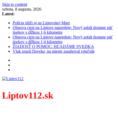
Skip to content
sobota, 8 augusta, 2026
Latest:
Polícia slúži aj na Liptovskej Mare
Obnova ciest na Liptove napreduje: Nový asfalt dostane päť
úsekov s dĺžkou 1,6 kilometra
Obnova ciest na Liptove napreduje: Nový asfalt dostane päť
úsekov s dĺžkou 1,6 kilometra
ŽIADOSŤ O POMOC: HĽADÁME SVEDKA
Vlak zrazil človeka, na mieste zasahoval vrtuľník
Liptov112.sk