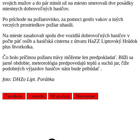
svojich mužov a do pár minút už na miesto smerovali dve posádky
miestnych dobrovoľných hasičov.
Po príchode na požiarovisko, za pomoci genfo vakov a iných
vecných prostriedkov požiar uhasili.
Na mieste zasahovali spolu dve vozidlá dobrovoľných hasičov v
počte päť osôb a hasičská cisterna z útvaru HaZZ Liptovský Hrádok
plus štvorkolka.
Čo bolo príčinou požiaru trávy môžeme len predpokladať. Blíži sa
jarné obdobie, meteorológia predpovedajú teplú a suchú jar, čiže
podobných výjazdov hasičov nám bude pribúdať .
foto: DHZo Lipt. Porúbka
Facebook
LinkedIn
WhatsApp
Messenger