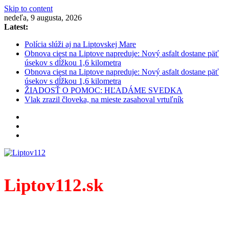
Skip to content
nedeľa, 9 augusta, 2026
Latest:
Polícia slúži aj na Liptovskej Mare
Obnova ciest na Liptove napreduje: Nový asfalt dostane päť
úsekov s dĺžkou 1,6 kilometra
Obnova ciest na Liptove napreduje: Nový asfalt dostane päť
úsekov s dĺžkou 1,6 kilometra
ŽIADOSŤ O POMOC: HĽADÁME SVEDKA
Vlak zrazil človeka, na mieste zasahoval vrtuľník
Liptov112.sk