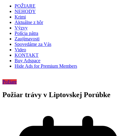
POŽIARE
NEHODY
Krimi
Aktuálne z hôr
Výzvy
Polícia pátra
Zaujímavosti
Spovedáme za Vás
Video
KONTAKT
Buy Adspace
Hide Ads for Premium Members
Požiare
Požiar trávy v Liptovskej Porúbke