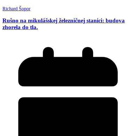
Richard Šopor
Rušno na mikulášskej železničnej stanici: budova
zhorela do tla.