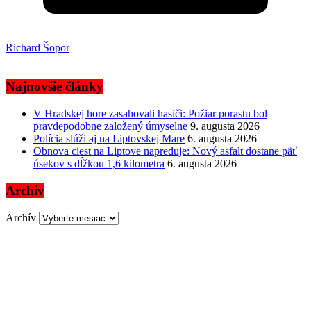
Richard Šopor
Najnovšie články
V Hradskej hore zasahovali hasiči: Požiar porastu bol
pravdepodobne založený úmyselne
9. augusta 2026
Polícia slúži aj na Liptovskej Mare
6. augusta 2026
Obnova ciest na Liptove napreduje: Nový asfalt dostane päť
úsekov s dĺžkou 1,6 kilometra
6. augusta 2026
Archív
Archív