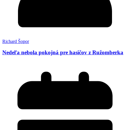
Richard Šopor
Nedeľa nebola pokojná pre hasičov z Ružomberka