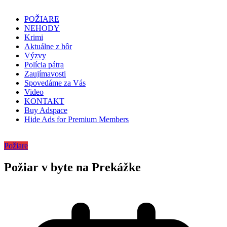
POŽIARE
NEHODY
Krimi
Aktuálne z hôr
Výzvy
Polícia pátra
Zaujímavosti
Spovedáme za Vás
Video
KONTAKT
Buy Adspace
Hide Ads for Premium Members
Požiare
Požiar v byte na Prekážke