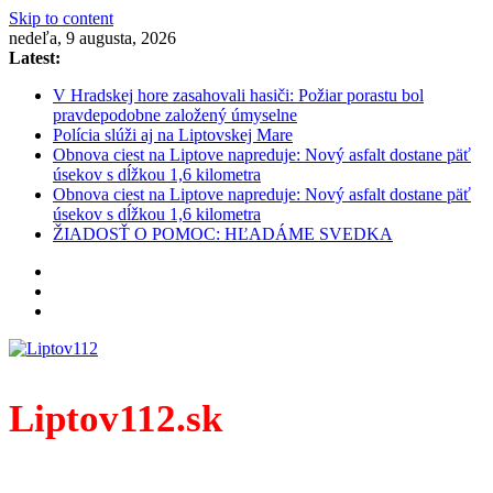
Skip to content
nedeľa, 9 augusta, 2026
Latest:
V Hradskej hore zasahovali hasiči: Požiar porastu bol
pravdepodobne založený úmyselne
Polícia slúži aj na Liptovskej Mare
Obnova ciest na Liptove napreduje: Nový asfalt dostane päť
úsekov s dĺžkou 1,6 kilometra
Obnova ciest na Liptove napreduje: Nový asfalt dostane päť
úsekov s dĺžkou 1,6 kilometra
ŽIADOSŤ O POMOC: HĽADÁME SVEDKA
Liptov112.sk