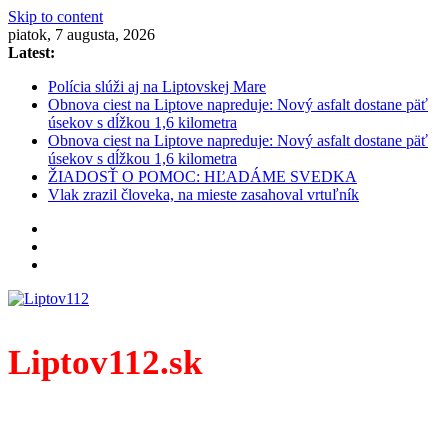
Skip to content
piatok, 7 augusta, 2026
Latest:
Polícia slúži aj na Liptovskej Mare
Obnova ciest na Liptove napreduje: Nový asfalt dostane päť
úsekov s dĺžkou 1,6 kilometra
Obnova ciest na Liptove napreduje: Nový asfalt dostane päť
úsekov s dĺžkou 1,6 kilometra
ŽIADOSŤ O POMOC: HĽADÁME SVEDKA
Vlak zrazil človeka, na mieste zasahoval vrtuľník
Liptov112.sk