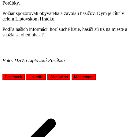
Porúbky.
Požiar spozorovali obyvatelia a zavolali hasičov. Dym je cítiť v
celom Liptovskom Hrádku.
Podľa našich informácii horí suché lístie, hasiči sú už na mieste a
snažia sa oheň uhasiť.
Foto: DHZo Liptovská Porúbka
Facebook
LinkedIn
WhatsApp
Messenger