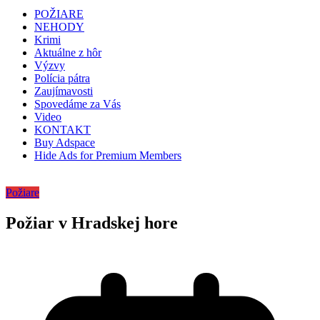
POŽIARE
NEHODY
Krimi
Aktuálne z hôr
Výzvy
Polícia pátra
Zaujímavosti
Spovedáme za Vás
Video
KONTAKT
Buy Adspace
Hide Ads for Premium Members
Požiare
Požiar v Hradskej hore