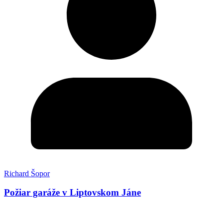
Richard Šopor
Požiar garáže v Liptovskom Jáne