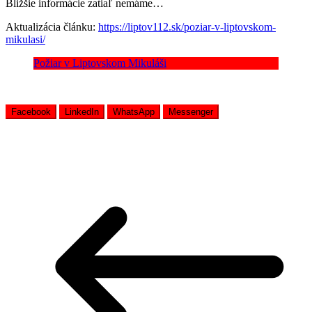
Bližšie informácie zatiaľ nemáme…
Aktualizácia článku:
https://liptov112.sk/poziar-v-liptovskom-
mikulasi/
Požiar v Liptovskom Mikuláši
Facebook
LinkedIn
WhatsApp
Messenger