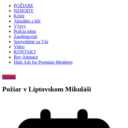
POŽIARE
NEHODY
Krimi
Aktuálne z hôr
Výzvy
Polícia pátra
Zaujímavosti
Spovedáme za Vás
Video
KONTAKT
Buy Adspace
Hide Ads for Premium Members
Požiare
Požiar v Liptovskom Mikuláši