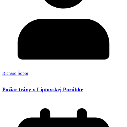
Richard Šopor
Požiar trávy v Liptovskej Porúbke