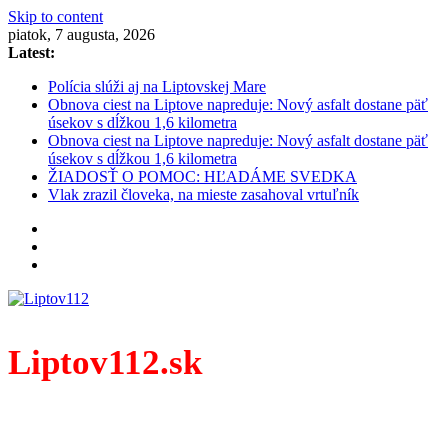
Skip to content
piatok, 7 augusta, 2026
Latest:
Polícia slúži aj na Liptovskej Mare
Obnova ciest na Liptove napreduje: Nový asfalt dostane päť
úsekov s dĺžkou 1,6 kilometra
Obnova ciest na Liptove napreduje: Nový asfalt dostane päť
úsekov s dĺžkou 1,6 kilometra
ŽIADOSŤ O POMOC: HĽADÁME SVEDKA
Vlak zrazil človeka, na mieste zasahoval vrtuľník
Liptov112.sk