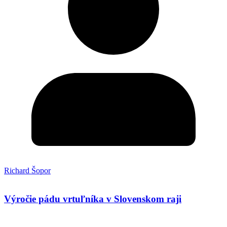
Richard Šopor
Výročie pádu vrtuľníka v Slovenskom raji