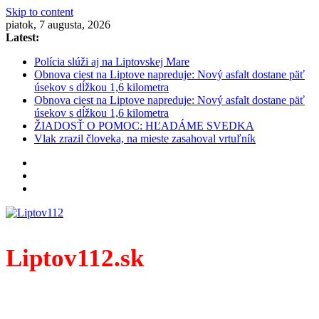
Skip to content
piatok, 7 augusta, 2026
Latest:
Polícia slúži aj na Liptovskej Mare
Obnova ciest na Liptove napreduje: Nový asfalt dostane päť
úsekov s dĺžkou 1,6 kilometra
Obnova ciest na Liptove napreduje: Nový asfalt dostane päť
úsekov s dĺžkou 1,6 kilometra
ŽIADOSŤ O POMOC: HĽADÁME SVEDKA
Vlak zrazil človeka, na mieste zasahoval vrtuľník
Liptov112.sk