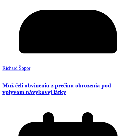
Richard Šopor
Muž čelí obvineniu z prečinu ohrozenia pod
vplyvom návykovej látky