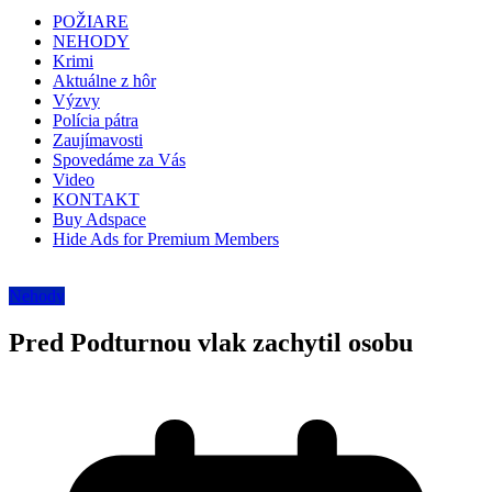
POŽIARE
NEHODY
Krimi
Aktuálne z hôr
Výzvy
Polícia pátra
Zaujímavosti
Spovedáme za Vás
Video
KONTAKT
Buy Adspace
Hide Ads for Premium Members
Nehody
Pred Podturnou vlak zachytil osobu