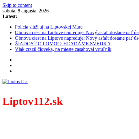
Skip to content
sobota, 8 augusta, 2026
Latest:
Polícia slúži aj na Liptovskej Mare
Obnova ciest na Liptove napreduje: Nový asfalt dostane päť ús
Obnova ciest na Liptove napreduje: Nový asfalt dostane päť ús
ŽIADOSŤ O POMOC: HĽADÁME SVEDKA
Vlak zrazil človeka, na mieste zasahoval vrtuľník
Liptov112.sk
Spravodajský portál z prostredia práce záchranných zloži