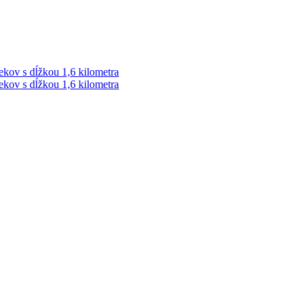
ekov s dĺžkou 1,6 kilometra
ekov s dĺžkou 1,6 kilometra
ek. Vždy najaktuálnejšie KRIMI TÉMY Z LIPTOVA a ORAVY