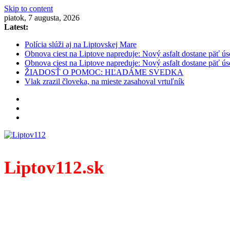
Skip to content
piatok, 7 augusta, 2026
Latest:
Polícia slúži aj na Liptovskej Mare
Obnova ciest na Liptove napreduje: Nový asfalt dostane päť ús
Obnova ciest na Liptove napreduje: Nový asfalt dostane päť ús
ŽIADOSŤ O POMOC: HĽADÁME SVEDKA
Vlak zrazil človeka, na mieste zasahoval vrtuľník
Liptov112.sk
Spravodajský portál z prostredia práce záchranných zloži