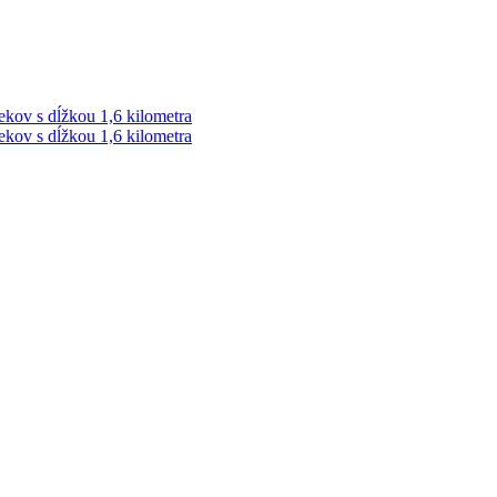
ekov s dĺžkou 1,6 kilometra
ekov s dĺžkou 1,6 kilometra
ek. Vždy najaktuálnejšie KRIMI TÉMY Z LIPTOVA a ORAVY