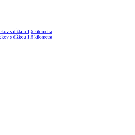
ekov s dĺžkou 1,6 kilometra
ekov s dĺžkou 1,6 kilometra
ek. Vždy najaktuálnejšie KRIMI TÉMY Z LIPTOVA a ORAVY