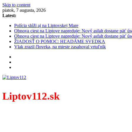
Skip to content
piatok, 7 augusta, 2026
Latest:
Polícia slúži aj na Liptovskej Mare
Obnova ciest na Liptove napreduje: Nový asfalt dostane päť ús
Obnova ciest na Liptove napreduje: Nový asfalt dostane päť ús
ŽIADOSŤ O POMOC: HĽADÁME SVEDKA
Vlak zrazil človeka, na mieste zasahoval vrtuľník
Liptov112.sk
Spravodajský portál z prostredia práce záchranných zloži