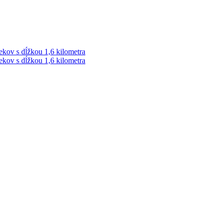
ekov s dĺžkou 1,6 kilometra
ekov s dĺžkou 1,6 kilometra
ek. Vždy najaktuálnejšie KRIMI TÉMY Z LIPTOVA a ORAVY