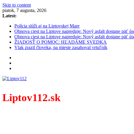
Skip to content
piatok, 7 augusta, 2026
Latest:
Polícia slúži aj na Liptovskej Mare
Obnova ciest na Liptove napreduje: Nový asfalt dostane päť ús
Obnova ciest na Liptove napreduje: Nový asfalt dostane päť ús
ŽIADOSŤ O POMOC: HĽADÁME SVEDKA
Vlak zrazil človeka, na mieste zasahoval vrtuľník
Liptov112.sk
Spravodajský portál z prostredia práce záchranných zloži