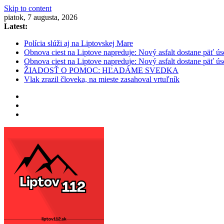
Skip to content
piatok, 7 augusta, 2026
Latest:
Polícia slúži aj na Liptovskej Mare
Obnova ciest na Liptove napreduje: Nový asfalt dostane päť ús
Obnova ciest na Liptove napreduje: Nový asfalt dostane päť ús
ŽIADOSŤ O POMOC: HĽADÁME SVEDKA
Vlak zrazil človeka, na mieste zasahoval vrtuľník