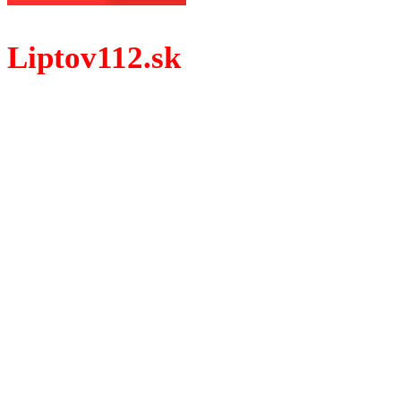
Liptov112.sk
Spravodajský portál z prostredia práce záchranných zloži