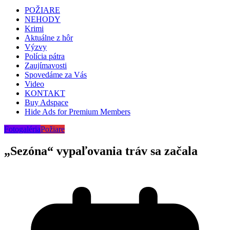
POŽIARE
NEHODY
Krimi
Aktuálne z hôr
Výzvy
Polícia pátra
Zaujímavosti
Spovedáme za Vás
Video
KONTAKT
Buy Adspace
Hide Ads for Premium Members
Fotogaléria
Požiare
„Sezóna“ vypaľovania tráv sa začala