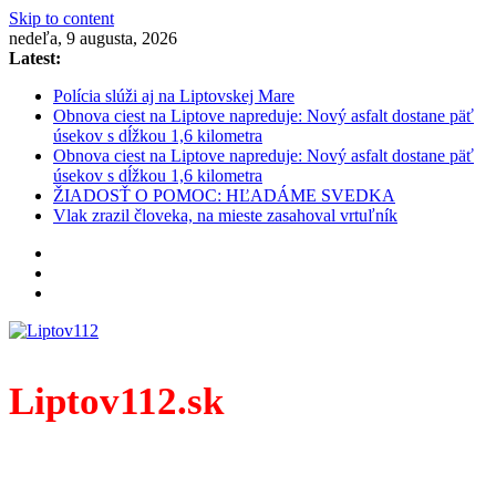
Skip to content
nedeľa, 9 augusta, 2026
Latest:
Polícia slúži aj na Liptovskej Mare
Obnova ciest na Liptove napreduje: Nový asfalt dostane päť
úsekov s dĺžkou 1,6 kilometra
Obnova ciest na Liptove napreduje: Nový asfalt dostane päť
úsekov s dĺžkou 1,6 kilometra
ŽIADOSŤ O POMOC: HĽADÁME SVEDKA
Vlak zrazil človeka, na mieste zasahoval vrtuľník
Liptov112.sk