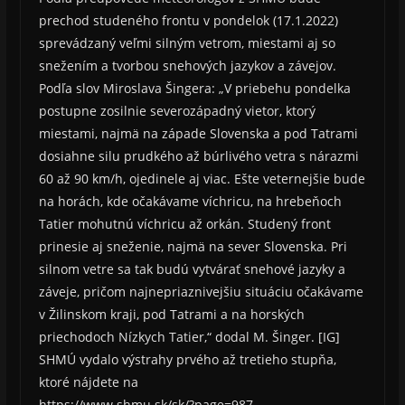
prechod studeného frontu v pondelok (17.1.2022)
sprevádzaný veľmi silným vetrom, miestami aj so
snežením a tvorbou snehových jazykov a závejov.
Podľa slov Miroslava Šingera: „V priebehu pondelka
postupne zosilnie severozápadný vietor, ktorý
miestami, najmä na západe Slovenska a pod Tatrami
dosiahne silu prudkého až búrlivého vetra s nárazmi
60 až 90 km/h, ojedinele aj viac. Ešte veternejšie bude
na horách, kde očakávame víchricu, na hrebeňoch
Tatier mohutnú víchricu až orkán. Studený front
prinesie aj sneženie, najmä na sever Slovenska. Pri
silnom vetre sa tak budú vytvárať snehové jazyky a
záveje, pričom najnepriaznivejšiu situáciu očakávame
v Žilinskom kraji, pod Tatrami a na horských
priechodoch Nízkych Tatier,“ dodal M. Šinger. [IG]
SHMÚ vydalo výstrahy prvého až tretieho stupňa,
ktoré nájdete na
https://www.shmu.sk/sk/?page=987