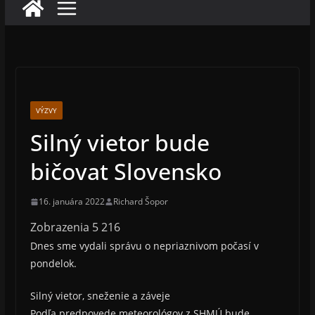
VÝZVY
Silný vietor bude
bičovat Slovensko
16. januára 2022
Richard Šopor
Zobrazenia
5 216
Dnes sme vydali správu o nepriaznivom počasí v
pondelok.
Silný vietor, sneženie a záveje
Podľa predpovede meteorológov z SHMÚ bude