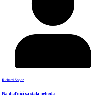
Richard Šopor
Na diaľnici sa stala nehoda