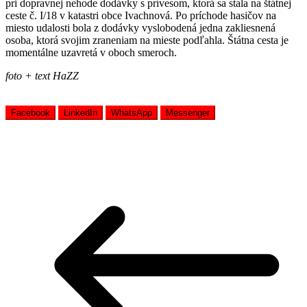
pri dopravnej nehode dodávky s prívesom, ktorá sa stala na štátnej
ceste č. I/18 v katastri obce Ivachnová. Po príchode hasičov na
miesto udalosti bola z dodávky vyslobodená jedna zakliesnená
osoba, ktorá svojim zraneniam na mieste podľahla. Štátna cesta je
momentálne uzavretá v oboch smeroch.
foto + text HaZZ
Facebook
LinkedIn
WhatsApp
Messenger