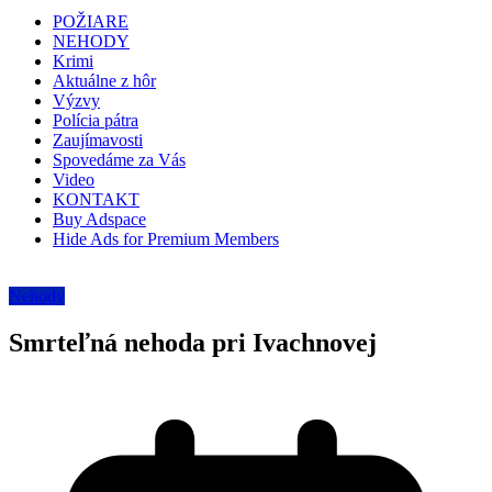
POŽIARE
NEHODY
Krimi
Aktuálne z hôr
Výzvy
Polícia pátra
Zaujímavosti
Spovedáme za Vás
Video
KONTAKT
Buy Adspace
Hide Ads for Premium Members
Nehody
Smrteľná nehoda pri Ivachnovej