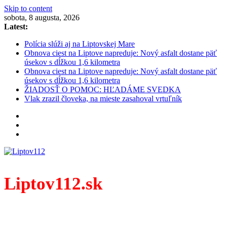
Skip to content
sobota, 8 augusta, 2026
Latest:
Polícia slúži aj na Liptovskej Mare
Obnova ciest na Liptove napreduje: Nový asfalt dostane päť
úsekov s dĺžkou 1,6 kilometra
Obnova ciest na Liptove napreduje: Nový asfalt dostane päť
úsekov s dĺžkou 1,6 kilometra
ŽIADOSŤ O POMOC: HĽADÁME SVEDKA
Vlak zrazil človeka, na mieste zasahoval vrtuľník
Liptov112.sk