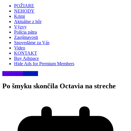
POŽIARE
NEHODY
Krimi
Aktuálne z hôr
Výzvy
Polícia pátra
Zaujímavosti
Spovedáme za Vás
Video
KONTAKT
Buy Adspace
Hide Ads for Premium Members
Fotogaléria
Nehody
Po šmyku skončila Octavia na streche