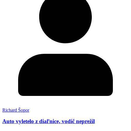
Richard Šopor
Auto vyletelo z diaľnice, vodič neprežil