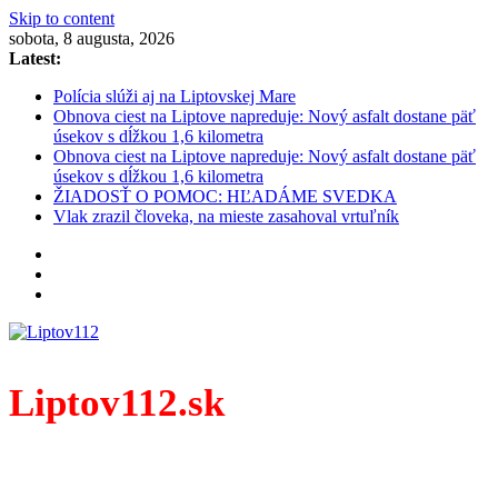
Skip to content
sobota, 8 augusta, 2026
Latest:
Polícia slúži aj na Liptovskej Mare
Obnova ciest na Liptove napreduje: Nový asfalt dostane päť
úsekov s dĺžkou 1,6 kilometra
Obnova ciest na Liptove napreduje: Nový asfalt dostane päť
úsekov s dĺžkou 1,6 kilometra
ŽIADOSŤ O POMOC: HĽADÁME SVEDKA
Vlak zrazil človeka, na mieste zasahoval vrtuľník
Liptov112.sk