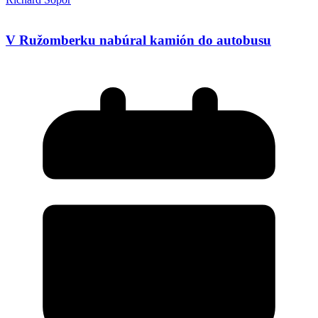
V Ružomberku nabúral kamión do autobusu