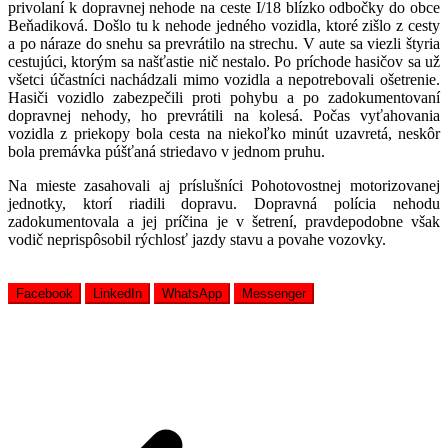
privolaní k dopravnej nehode na ceste I/18 blízko odbočky do obce
Beňadiková. Došlo tu k nehode jedného vozidla, ktoré zišlo z cesty
a po náraze do snehu sa prevrátilo na strechu. V aute sa viezli štyria
cestujúci, ktorým sa našťastie nič nestalo. Po príchode hasičov sa už
všetci účastníci nachádzali mimo vozidla a nepotrebovali ošetrenie.
Hasiči vozidlo zabezpečili proti pohybu a po zadokumentovaní
dopravnej nehody, ho prevrátili na kolesá. Počas vyťahovania
vozidla z priekopy bola cesta na niekoľko minút uzavretá, neskôr
bola premávka púšťaná striedavo v jednom pruhu.
Na mieste zasahovali aj príslušníci Pohotovostnej motorizovanej
jednotky, ktorí riadili dopravu. Dopravná polícia nehodu
zadokumentovala a jej príčina je v šetrení, pravdepodobne však
vodič neprispôsobil rýchlosť jazdy stavu a povahe vozovky.
Facebook
LinkedIn
WhatsApp
Messenger