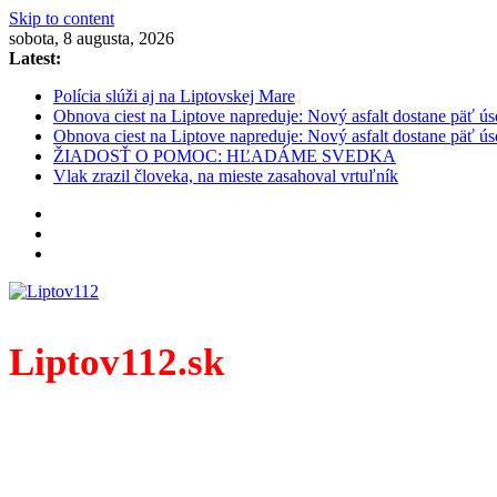
Skip to content
sobota, 8 augusta, 2026
Latest:
Polícia slúži aj na Liptovskej Mare
Obnova ciest na Liptove napreduje: Nový asfalt dostane päť ús
Obnova ciest na Liptove napreduje: Nový asfalt dostane päť ús
ŽIADOSŤ O POMOC: HĽADÁME SVEDKA
Vlak zrazil človeka, na mieste zasahoval vrtuľník
Liptov112.sk
Spravodajský portál z prostredia práce záchranných zloži