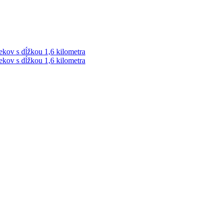
ekov s dĺžkou 1,6 kilometra
ekov s dĺžkou 1,6 kilometra
ek. Vždy najaktuálnejšie KRIMI TÉMY Z LIPTOVA a ORAVY