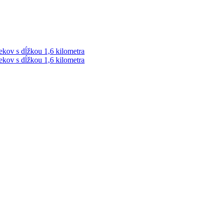
ekov s dĺžkou 1,6 kilometra
ekov s dĺžkou 1,6 kilometra
ek. Vždy najaktuálnejšie KRIMI TÉMY Z LIPTOVA a ORAVY