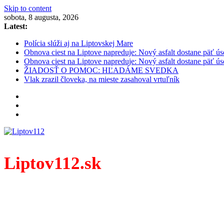
Skip to content
sobota, 8 augusta, 2026
Latest:
Polícia slúži aj na Liptovskej Mare
Obnova ciest na Liptove napreduje: Nový asfalt dostane päť ús
Obnova ciest na Liptove napreduje: Nový asfalt dostane päť ús
ŽIADOSŤ O POMOC: HĽADÁME SVEDKA
Vlak zrazil človeka, na mieste zasahoval vrtuľník
Liptov112.sk
Spravodajský portál z prostredia práce záchranných zloži