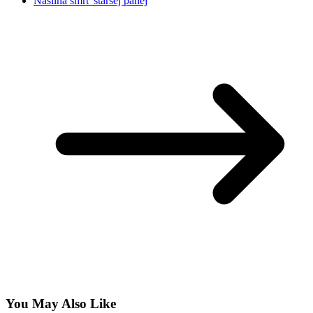
Násilná smrť staršej panej
You May Also Like