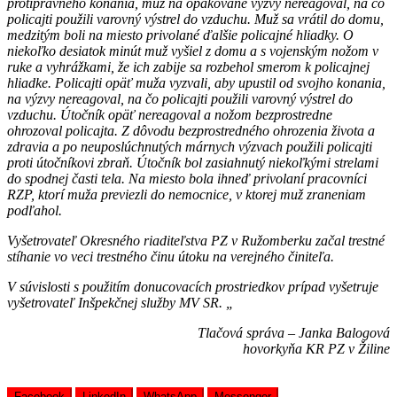
protiprávneho konania, muž na opakované výzvy nereagoval, na čo
policajti použili varovný výstrel do vzduchu. Muž sa vrátil do domu,
medzitým boli na miesto privolané ďalšie policajné hliadky. O
niekoľko desiatok minút muž vyšiel z domu a s vojenským nožom v
ruke a vyhrážkami, že ich zabije sa rozbehol smerom k policajnej
hliadke. Policajti opäť muža vyzvali, aby upustil od svojho konania,
na výzvy nereagoval, na čo policajti použili varovný výstrel do
vzduchu. Útočník opäť nereagoval a nožom bezprostredne
ohrozoval policajta. Z dôvodu bezprostredného ohrozenia života a
zdravia a po neuposlúchnutých márnych výzvach použili policajti
proti útočníkovi zbraň. Útočník bol zasiahnutý niekoľkými strelami
do spodnej časti tela. Na miesto bola ihneď privolaní pracovníci
RZP, ktorí muža previezli do nemocnice, v ktorej muž zraneniam
podľahol.
Vyšetrovateľ Okresného riaditeľstva PZ v Ružomberku začal trestné
stíhanie vo veci trestného činu útoku na verejného činiteľa.
V súvislosti s použitím donucovacích prostriedkov prípad vyšetruje
vyšetrovateľ Inšpekčnej služby MV SR. „
Tlačová správa – Janka Balogová
hovorkyňa KR PZ v Žiline
Facebook
LinkedIn
WhatsApp
Messenger