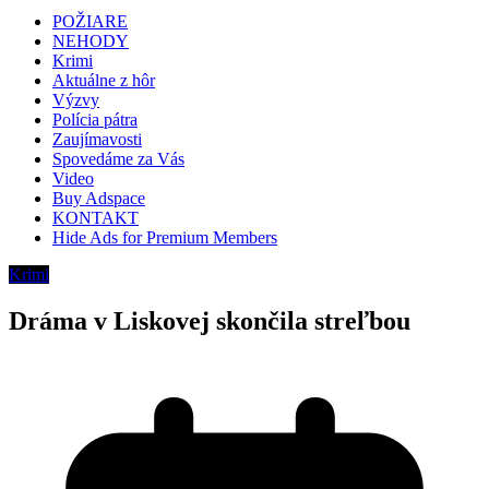
POŽIARE
NEHODY
Krimi
Aktuálne z hôr
Výzvy
Polícia pátra
Zaujímavosti
Spovedáme za Vás
Video
Buy Adspace
KONTAKT
Hide Ads for Premium Members
Krimi
Dráma v Liskovej skončila streľbou