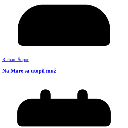
Richard Šopor
Na Mare sa utopil muž