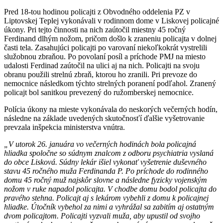
Pred 18-tou hodinou policajti z Obvodného oddelenia PZ v
Liptovskej Teplej vykonávali v rodinnom dome v Liskovej policajné
úkony. Pri tejto činnosti na nich zaútočil miestny 45 ročný
Ferdinand dlhým nožom, pričom došlo k zraneniu policajta v dolnej
časti tela. Zasahujúci policajti po varovaní niekoľkokrát vystrelili
služobnou zbraňou. Po povolaní posíl a príchode PMJ na miesto
udalosti Ferdinad zaútočil na ulici aj na nich. Policajti na svoju
obranu použili strelnú zbraň, ktorou ho zranili. Pri prevoze do
nemocnice následkom týchto strelných poranení podľahol. Zranený
policajt bol sanitkou prevezený do ružomberskej nemocnice.
Polícia úkony na mieste vykonávala do neskorých večerných hodín,
následne na základe uvedených skutočnosťí ďalšie vyšetrovanie
prevzala inšpekcia ministerstva vnútra.
„V utorok 26. januára vo večerných hodinách bola policajná
hliadka spoločne so súdnym znalcom z odboru psychiatria vyslaná
do obce Lisková. Súdny lekár išiel vykonať vyšetrenie duševného
stavu 45 ročného muža Ferdinanda P. Po príchode do rodinného
domu 45 ročný muž najskôr slovne a následne fyzicky vojenským
nožom v ruke napadol policajta. V chodbe domu bodol policajta do
pravého stehna. Policajt aj s lekárom vybehli z domu k policajnej
hliadke. Útočník vybehol za nimi a vyhrážal sa zabitím aj ostatným
dvom policajtom. Policajti vyzvali muža, aby upustil od svojho