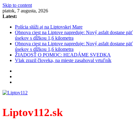
Skip to content
piatok, 7 augusta, 2026
Latest:
Polícia slúži aj na Liptovskej Mare
Obnova ciest na Liptove napreduje: Nový asfalt dostane päť
úsekov s dĺžkou 1,6 kilometra
Obnova ciest na Liptove napreduje: Nový asfalt dostane päť
úsekov s dĺžkou 1,6 kilometra
ŽIADOSŤ O POMOC: HĽADÁME SVEDKA
Vlak zrazil človeka, na mieste zasahoval vrtuľník
Liptov112.sk