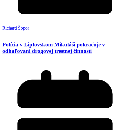
Richard Šopor
Polícia v Liptovskom Mikuláši pokračuje v
odhaľovaní drogovej trestnej činnosti